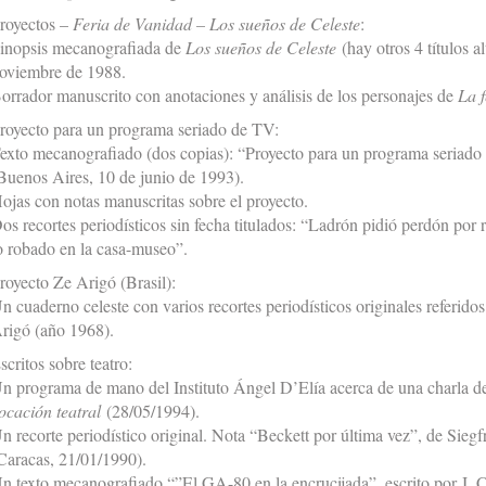
royectos –
Feria de Vanidad – Los sueños de Celeste
:
inopsis mecanografiada de
Los sueños de Celeste
(hay otros 4 títulos a
oviembre de 1988.
orrador manuscrito con anotaciones y análisis de los personajes de
La f
royecto para un programa seriado de TV:
exto mecanografiado (dos copias): “Proyecto para un programa seriado 
Buenos Aires, 10 de junio de 1993).
ojas con notas manuscritas sobre el proyecto.
os recortes periodísticos sin fecha titulados: “Ladrón pidió perdón por
o robado en la casa-museo”.
royecto Ze Arigó (Brasil):
n cuaderno celeste con varios recortes periodísticos originales referido
rigó (año 1968).
scritos sobre teatro:
n programa de mano del Instituto Ángel D’Elía acerca de una charla d
ocación teatral
(28/05/1994).
n recorte periodístico original. Nota “Beckett por última vez”, de Sieg
Caracas, 21/01/1990).
n texto mecanografiado “”El GA-80 en la encrucijada”, escrito por J. 