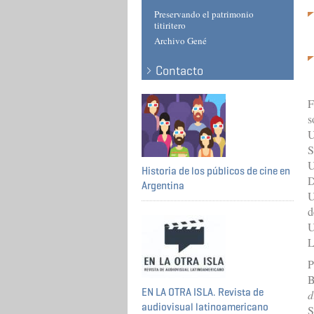
Preservando el patrimonio
titiritero
Archivo Gené
Contacto
F
s
U
S
U
Historia de los públicos de cine en
D
Argentina
U
d
U
L
P
B
EN LA OTRA ISLA. Revista de
d
audiovisual latinoamericano
S