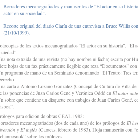
Borradores mecanografiados y manuscritos de “El actor en su historia
actor en su sociedad”.
Recorte original del diario Clarín de una entrevista a Bruce Willis c
(21/10/1999).
otocopias de los textos mecanografiados “El actor en su historia”, “El a
ociedad”.
na nota extraída de una revista (no hay nombre ni fecha) escrita por H
iete hojas de un fax prácticamente ilegible que reza “Documentos” con
n programa de mano de un Seminario denominado “El Teatro: Tres territ
erecho.
na carta a Antonio Lozano González (Concejal de Cultura de Villa de 
e las ponencias de Juan Carlos Gené y Verónica Oddó en
El autor ante
n sobre que contiene un disquette con trabajos de Juan Carlos Gené, 
isboa”.
rólogos para edición de obras CEAL 1983:
orradores mecanografiados (dos de cada uno) de los prólogos de
El he
iversión
y
El inglés
(Caracas, febrero de 1983). Hoja manuscrita con “
chanposnok” sobre los prólogos.