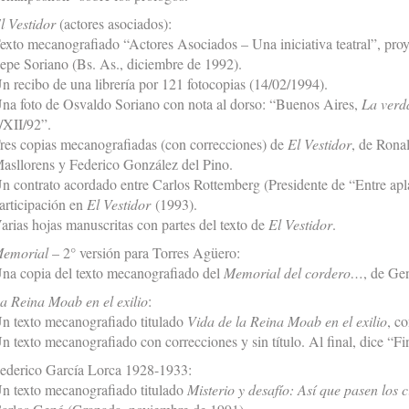
l Vestidor
(actores asociados):
exto mecanografiado “Actores Asociados – Una iniciativa teatral”, pro
epe Soriano (Bs. As., diciembre de 1992).
n recibo de una librería por 121 fotocopias (14/02/1994).
na foto de Osvaldo Soriano con nota al dorso: “Buenos Aires,
La verd
/XII/92”.
res copias mecanografiadas (con correcciones) de
El Vestidor
, de Rona
asllorens y Federico González del Pino.
n contrato acordado entre Carlos Rottemberg (Presidente de “Entre ap
articipación en
El Vestidor
(1993).
arias hojas manuscritas con partes del texto de
El Vestidor
.
emorial
– 2° versión para Torres Agüero:
na copia del texto mecanografiado del
Memorial del cordero…
, de Ge
a Reina Moab en el exilio
:
n texto mecanografiado titulado
Vida de la Reina Moab en el exilio
, c
n texto mecanografiado con correcciones y sin título. Al final, dice “Fi
ederico García Lorca 1928-1933:
n texto mecanografiado titulado
Misterio y desafío: Así que pasen los