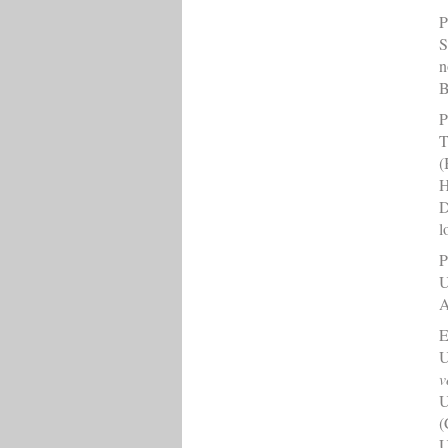
P
S
n
B
P
T
(
H
D
l
P
U
A
E
U
v
U
(
U