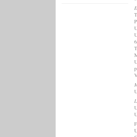
E
T
P
U
U
6
T
M
U
p
V
M
U
L
U
U
F
U