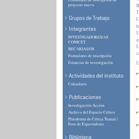
proyecto nuevo
B
T
Grupos de Trabajo
C
t
Integrantes
U
INVESTIGADORES/AS
a
CONICET
U
BECARIAS/OS
c
Formulario de inscripción
U
Estancias de investigación
Actividades del instituto
Calendario
Publicaciones
Investigación-Acción
Archivo del Espacio Crítico
Plataforma de Crítica Teatral /
Foro de Espectadores
Biblioteca