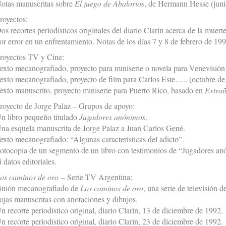
otas manuscritas sobre
El juego de Abalorios
, de Hermann Hesse (juni
royectos:
os recortes periodísticos originales del diario Clarín acerca de la mue
or error en un enfrentamiento. Notas de los días 7 y 8 de febrero de 199
royectos TV y Cine:
exto mecanografiado, proyecto para miniserie o novela para Venevisión
exto mecanografiado, proyecto de film para Carlos Este….. (octubre de
exto manuscrito, proyecto miniserie para Puerto Rico, basado en
Extrañ
royecto de Jorge Palaz – Grupos de apoyo:
n libro pequeño titulado
Jugadores anónimos
.
na esquela manuscrita de Jorge Palaz a Juan Carlos Gené.
exto mecanografiado: “Algunas características del adicto”.
otocopia de un segmento de un libro con testimonios de “Jugadores anón
i datos editoriales.
os caminos de oro
– Serie TV Argentina:
uión mecanografiado de
Los caminos de oro
, una serie de televisión d
ojas manuscritas con anotaciones y dibujos.
n recorte periodístico original, diario Clarín, 13 de diciembre de 1992.
n recorte periodístico original, diario Clarín, 23 de diciembre de 1992.