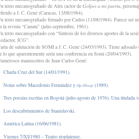
n texto mecanografiado de Alex (actor de
Golpes a mi puerta
, person
eferido a J. C. Gené (Caracas, 13/08/1984).
n texto mecanografiado firmado por Carlos (11/08/1984). Parece ser un
n la revista “Canata” (julio-septiembre, 1961).
n texto mecanografiado con “Síntesis de los diversos aportes de la sesió
edactor, JCG”.
arta de salutación de SOMI a J. C. Gené (24/03/1993). Tiene adosado 
e lo que aparentemente sería una conferencia en Somi (20/04/1993).
umerosos manuscritos de Juan Carlos Gené:
Charla Cruz del Sur (14/01/1991).
Notas sobre Macedonio Fernández y
(1989).
Op Oloop
Tres poesías escritas en Bogotá (julio-agosto de 1976). Una titulada
V
Los descubrimientos de Stanislavski.
América Latina (16/06/1981).
Viernes 7/XI/1980 – Teatro rioplatense.