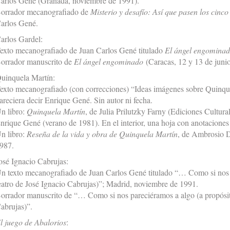
arlos Gené (Granada, noviembre de 1991).
orrador mecanografiado de
Misterio y desafío: Así que pasen los cin
arlos Gené.
arlos Gardel:
exto mecanografiado de Juan Carlos Gené titulado
El ángel engomina
orrador manuscrito de
El ángel engominado
(Caracas, 12 y 13 de juni
uinquela Martín:
exto mecanografiado (con correcciones) “Ideas imágenes sobre Quinque
areciera decir Enrique Gené. Sin autor ni fecha.
n libro:
Quinquela Martín
, de Julia Prilutzky Farny (Ediciones Cultur
nrique Gené (verano de 1981). En el interior, una hoja con anotaciones
n libro:
Reseña de la vida y obra de Quinquela Martín
, de Ambrosio D
987.
osé Ignacio Cabrujas:
n texto mecanografiado de Juan Carlos Gené titulado “… Como si nos p
eatro de José Ignacio Cabrujas)”; Madrid, noviembre de 1991.
orrador manuscrito de “… Como si nos pareciéramos a algo (a propósito
abrujas)”.
l juego de Abalorios
: