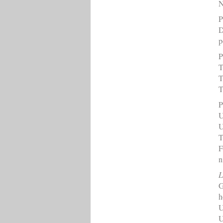
N
P
D
p
P
T
T
T
P
U
U
T
F
n
L
G
h
U
U