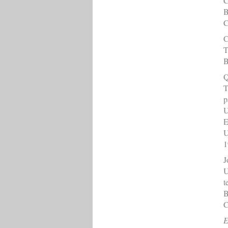
C
B
C
C
T
B
Q
T
p
U
E
U
1
J
U
t
B
C
E