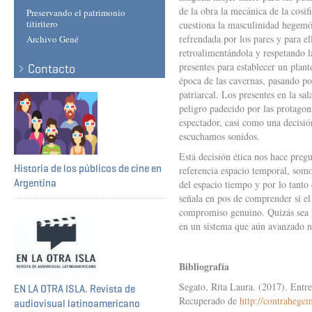
de la obra la mecánica de la cosi
Preservando el patrimonio
titiritero
cuestiona la masculinidad hegemó
refrendada por los pares y para el
Archivo Gené
retroalimentándola y respetando l
presentes para establecer un plante
Contacto
época de las cavernas, pasando po
patriarcal. Los presentes en la sal
peligro padecido por las protagon
espectador, casi como una decisión
escuchamos sonidos.
Está decisión ética nos hace preg
Historia de los públicos de cine en
referencia espacio temporal, somo
Argentina
del espacio tiempo y por lo tanto 
señala en pos de comprender si e
compromiso genuino. Quizás sea p
en un sistema que aún avanzado n
Bibliografía
Segato, Rita Laura. (2017). Entre
EN LA OTRA ISLA. Revista de
Recuperado de
http://contrahege
audiovisual latinoamericano