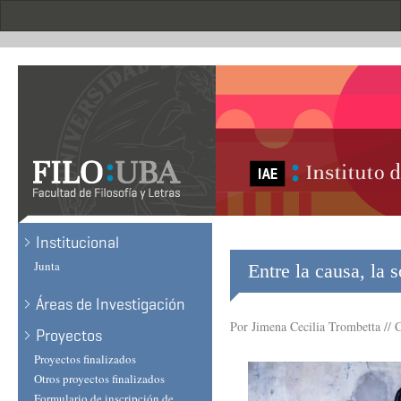
Skip
to
main
content
Institucional
Junta
Entre la causa, la 
Áreas de Investigación
Por Jimena Cecilia Trombetta // 
Proyectos
Proyectos finalizados
Otros proyectos finalizados
Formulario de inscripción de