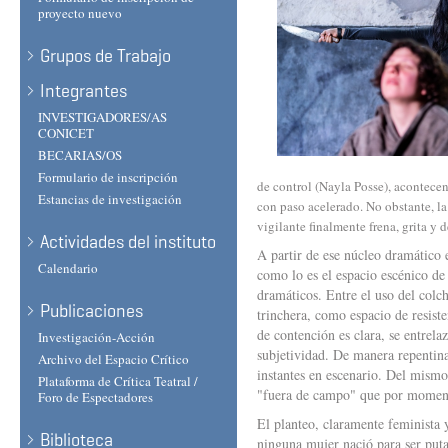
proyecto nuevo
Grupos de Trabajo
Integrantes
INVESTIGADORES/AS
CONICET
BECARIAS/OS
Formulario de inscripción
de control (Nayla Posse), acontecen
Estancias de investigación
con paso acelerado. No obstante, la
vigilante finalmente frena, grita y
Actividades del instituto
A partir de ese núcleo dramático 
Calendario
como lo es el espacio escénico d
dramáticos. Entre el uso del colc
Publicaciones
trinchera, como espacio de resiste
de contención es clara, se entrelaz
Investigación-Acción
subjetividad. De manera repentina
Archivo del Espacio Crítico
instantes en escenario. Del mismo
Plataforma de Crítica Teatral /
"fuera de campo" que por moment
Foro de Espectadores
El planteo, claramente feminista 
Biblioteca
ninguna mujer nació para ser puta