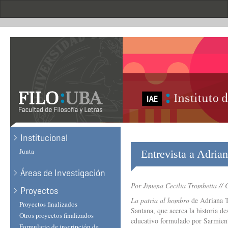
Skip
to
main
content
Institucional
Junta
Entrevista a Adrian
Áreas de Investigación
Por Jimena Cecilia Trombetta // 
Proyectos
La patria al hombro
de Adriana Tu
Proyectos finalizados
Santana, que acerca la historia de
Otros proyectos finalizados
educativo formulado por Sarmient
Formulario de inscripción de