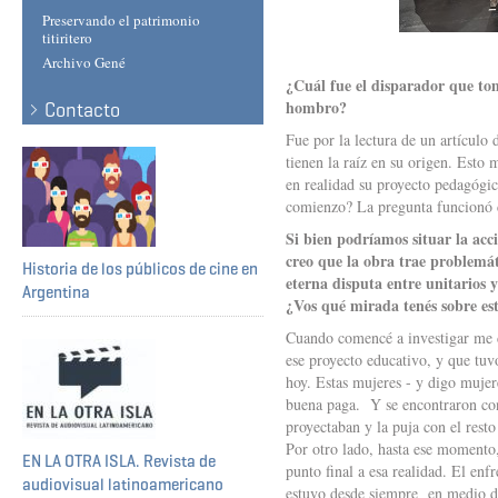
Preservando el patrimonio
titiritero
Archivo Gené
¿Cuál fue el disparador que tom
hombro?
Contacto
Fue por la lectura de un artículo
tienen la raíz en su origen. Esto
en realidad su proyecto pedagógi
comienzo? La pregunta funcionó c
Si bien podríamos situar la ac
creo que la obra trae problemát
Historia de los públicos de cine en
eterna disputa entre unitarios 
Argentina
¿Vos qué mirada tenés sobre es
Cuando comencé a investigar me d
ese proyecto educativo, y que tu
hoy. Estas mujeres - y digo muje
buena paga. Y se encontraron con 
proyectaban y la puja con el resto
Por otro lado, hasta ese momento,
EN LA OTRA ISLA. Revista de
punto final a esa realidad. El enf
audiovisual latinoamericano
estuvo desde siempre en medio de 