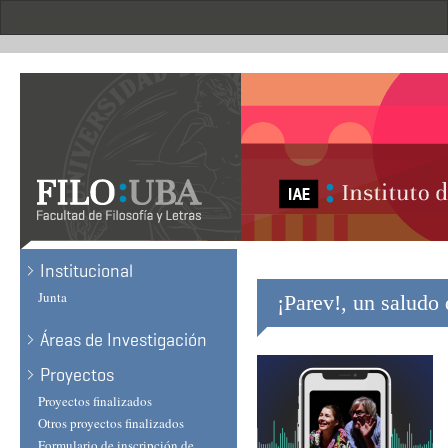
Skip
to
main
content
Institucional
Junta
¡Parev!, un saludo 
Áreas de Investigación
Proyectos
Proyectos finalizados
Otros proyectos finalizados
Formulario de inscripción de