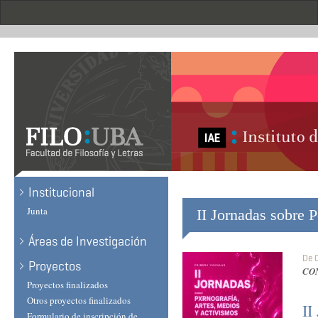
Skip
to
main
content
Institucional
Junta
II Jornadas sobre P
Áreas de Investigación
De
Proyectos
CO
Proyectos finalizados
Otros proyectos finalizados
II
Formulario de inscripción de