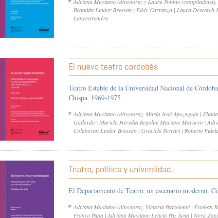
Adriana Musitano (directora) y Laura Fobbio (compiladora)
Brandán Lindor Bressan | Eddy Carranza | Laura Devetach J
Lancestremère
El nuevo teatro cordobés
Teatro Estable de la Universidad Nacional de Córdob
Chispa. 1969-1975
Adriana Musitano (directora), María José Apezteguía | Elian
Gallardo | Mariela Heredia Regolini Mariano Marucco | Adria
Colaboran Lindor Bressan | Graciela Ferrari | Roberto Videl
Teatro, política y universidad.
El Departamento de Teatro, un escenario moderno. C
Adriana Musitano (directora), Victoria Bartolomé | Esteban Be
Franco Papa | Adriana Musitano Leticia Paz Sena | Nora Zag