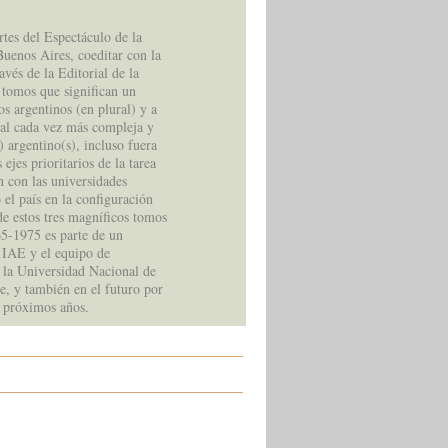
rtes del Espectáculo de la
Buenos Aires, coeditar con la
vés de la Editorial de la
 tomos que significan un
s argentinos (en plural) y a
onal cada vez más compleja y
) argentino(s), incluso fuera
 ejes prioritarios de la tarea
 con las universidades
 el país en la configuración
e estos tres magníficos tomos
65-1975 es parte de un
l IAE y el equipo de
 la Universidad Nacional de
e, y también en el futuro por
s próximos años.