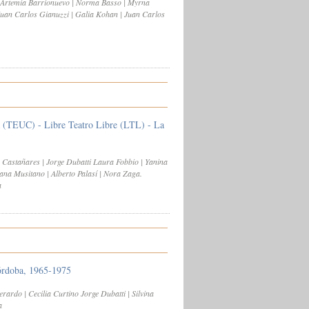
, Artemia Barrionuevo | Norma Basso | Myrna
uan Carlos Gianuzzi | Galia Kohan | Juan Carlos
a (TEUC) - Libre Teatro Libre (LTL) - La
a Castañares | Jorge Dubatti Laura Fobbio | Yanina
na Musitano | Alberto Palasí | Nora Zaga.
a
órdoba, 1965-1975
rardo | Cecilia Curtino Jorge Dubatti | Silvina
a