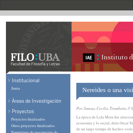
Skip
to
main
content
Institucional
Junta
Nereides o una visi
Áreas de Investigación
Por Jimena Cecilia Trombetta // 
Proyectos
La época de Lola Mora fue atravesad
Proyectos finalizados
economía y lo social, diría Oscar Te
Otros proyectos finalizados
de un largo tiempo de hechos viole
Formulario de inscripción de