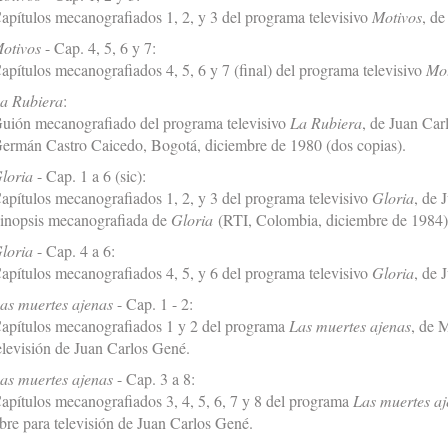
apítulos mecanografiados 1, 2, y 3 del programa televisivo
Motivos
, d
otivos
- Cap. 4, 5, 6 y 7:
apítulos mecanografiados 4, 5, 6 y 7 (final) del programa televisivo
Mot
a Rubiera
:
uión mecanografiado del programa televisivo
La Rubiera
, de Juan Car
ermán Castro Caicedo, Bogotá, diciembre de 1980 (dos copias).
loria
- Cap. 1 a 6 (sic):
apítulos mecanografiados 1, 2, y 3 del programa televisivo
Gloria
, de 
inopsis mecanografiada de
Gloria
(RTI, Colombia, diciembre de 1984)
loria
- Cap. 4 a 6:
apítulos mecanografiados 4, 5, y 6 del programa televisivo
Gloria
, de 
as muertes ajenas
- Cap. 1 - 2:
apítulos mecanografiados 1 y 2 del programa
Las muertes ajenas
, de 
elevisión de Juan Carlos Gené.
as muertes ajenas
- Cap. 3 a 8:
apítulos mecanografiados 3, 4, 5, 6, 7 y 8 del programa
Las muertes aj
ibre para televisión de Juan Carlos Gené.