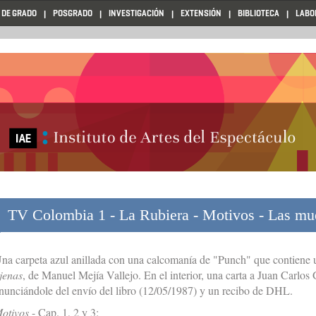
 DE GRADO
POSGRADO
INVESTIGACIÓN
EXTENSIÓN
BIBLIOTECA
LABO
TV Colombia 1 - La Rubiera - Motivos - Las mue
na carpeta azul anillada con una calcomanía de "Punch" que contiene u
jenas
, de Manuel Mejía Vallejo. En el interior, una carta a Juan Carlo
nunciándole del envío del libro (12/05/1987) y un recibo de DHL.
otivos
- Cap. 1, 2 y 3: