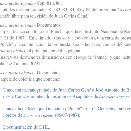
as muertes ajenas
- Cap. 81 a 86:
apítulos mecanografiados 81, 82, 83, 84, 85 y 86 del programa
Las mu
ersión libre para televisión de Juan Carlos Gené.
as muertes ajenas
- Documentos:
arpeta blanca con logo de "Punch" que dice "Instituto Nacional de Radi
° 01 de 1987". En el interior (lujoso y a todo color), una carta de prese
Punch" y, a continuación, la propuesta para la licitación con las difere
uertes ajenas,
al principio, en doble página.
na revista de menores dimensiones con el logo de "Punch" y que incluy
ulio 1/87 a junio 30/91".
as muertes ajenas
- Documentos:
arpeta de color lila que contiene:
Una carta mecanografiada de Juan Carlos Gené a José Antonio de
desde Caracas remitiendo los últimos 9 capítulos de
Las muertes ajenas
Una carta de Monique Duchamp ("Punch") a J. C. Gené enviando copia
libretos de
(06/07/1987).
Las muertes ajenas
Documentación de DHL.