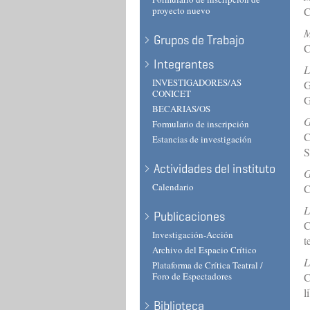
proyecto nuevo
C
M
Grupos de Trabajo
C
Integrantes
L
INVESTIGADORES/AS
G
CONICET
G
BECARIAS/OS
G
Formulario de inscripción
C
Estancias de investigación
S
Actividades del instituto
G
Calendario
C
L
Publicaciones
C
Investigación-Acción
t
Archivo del Espacio Crítico
L
Plataforma de Crítica Teatral /
Foro de Espectadores
C
l
Biblioteca