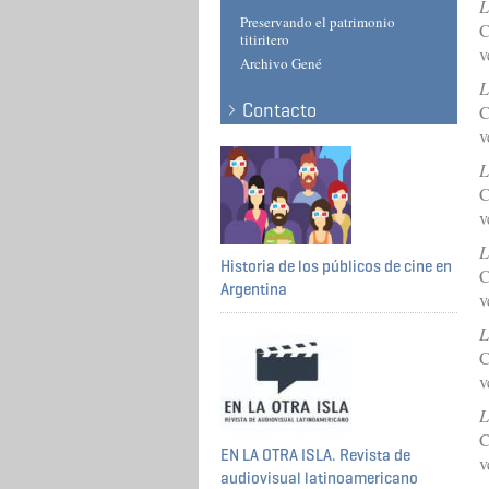
L
Preservando el patrimonio
C
titiritero
v
Archivo Gené
L
Contacto
C
v
L
C
v
L
Historia de los públicos de cine en
C
Argentina
v
L
C
v
L
C
EN LA OTRA ISLA. Revista de
v
audiovisual latinoamericano