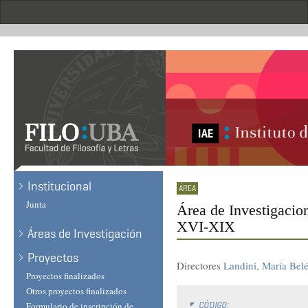
Skip
to
main
content
Institucional
Junta
Área de Investigacion
XVI-XIX
Áreas de Investigación
Proyectos
Directores
Landini, María Bel
Proyectos finalizados
Otros proyectos finalizados
CÓDIGO:
Formulario de inscripción de