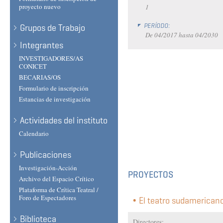
proyecto nuevo
1
PERÍODO:
Grupos de Trabajo
De
04/2017
hasta
04/2030
Integrantes
INVESTIGADORES/AS
CONICET
BECARIAS/OS
Formulario de inscripción
Estancias de investigación
Actividades del instituto
Calendario
Publicaciones
Investigación-Acción
PROYECTOS
Archivo del Espacio Crítico
Plataforma de Crítica Teatral /
Foro de Espectadores
El teatro sudamericano
Biblioteca
Directores: