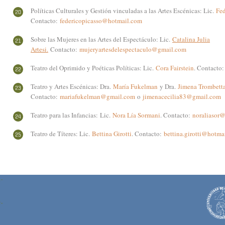
Políticas Culturales y Gestión vinculadas a las Artes Escénicas: Lic.
Fed
Contacto:
federicopicasso@hotmail.com
Sobre las Mujeres en las Artes del Espectáculo: Lic.
Catalina Julia
Artesi.
Contacto:
mujeryartesdelespectaculo@gmail.com
Teatro del Oprimido y Poéticas Políticas: Lic.
Cora Fairstein
. Contacto
Teatro y Artes Escénicas: Dra.
María Fukelman
y Dra.
Jimena Trombett
Contacto:
mariafukelman@gmail.com
o
jimenacecilia83@gmail.com
Teatro para las Infancias:
Lic.
Nora Lía Sormani
. Contacto:
noraliasor
Teatro de Títeres: Lic.
Bettina Girotti
. Contacto:
bettina.girotti@hotma