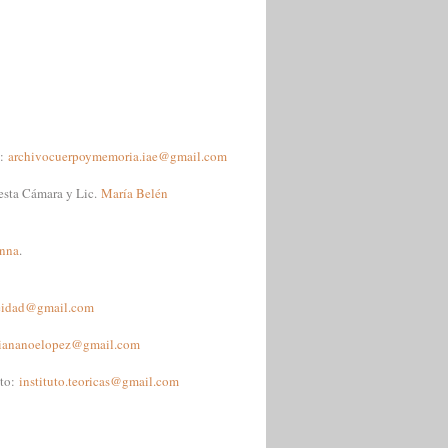
o:
archivocuerpoymemoria.iae@gmail.com
iesta Cámara y Lic.
María Belén
nna
.
eidad@gmail.com
liananoelopez@gmail.com
cto:
instituto.teoricas@gmail.com