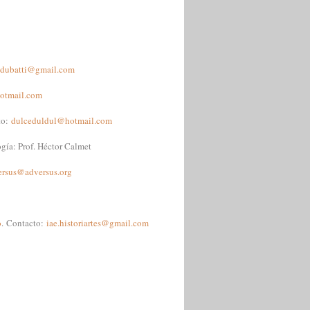
adubatti@gmail.com
hotmail.com
to:
dulceduldul@hotmail.com
gía: Prof. Héctor Calmet
ersus@adversus.org
o
.
Contacto:
iae.historiartes@gmail.com