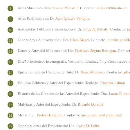
Artes Musicales: Dra.
Silvina Mansilla
. Contacto:
silman@filo.uba.ar
Artes Performativas: Dr.
Juan Ignacio Vallejos
.
Audiencias, Públicos y Espectadores:
Dr.
Jorge A. Dubatti
. Contacto:
j
Cine y Artes Audiovisuales: Dra.
Clara Kriger
. Contacto:
clarakriger@
Danza y Artes del Movimiento: Lic.
Dulcinea Segura Rattagan
. Contac
Diseño Escénico: Escenografía, Vestuario, Iluminación y Escenotecnolo
Epistemología en Ciencias del Arte: Dr.
Hugo Mancuso
. Contacto:
adv
Estudios Bíblicos y Artes del Espectáculo: Teólogo
Eduardo Gaham
Historia de las Ciencias de las Artes del Espectáculo: Dra.
Laura Cilent
Malvinas y Artes del Espectáculo: Dr.
Ricardo Dubatti
Mimo: Lic.
Víctor Hernando
. Contacto:
areamimo.iae@gmail.com
Oriente y Artes del Espectáculo: Lic.
Lydia Di Lello
.