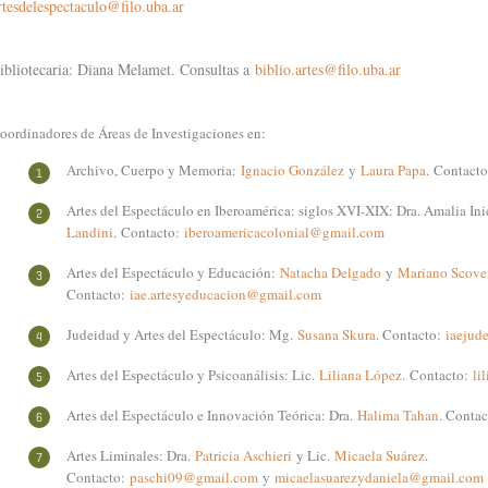
rtesdelespectaculo@filo.uba.ar
ibliotecaria: Diana Melamet. Consultas a
biblio.artes@f
ilo.uba.ar
oordinadores de Áreas de Investigaciones en:
Archivo, Cuerpo y Memoria:
Ignacio González
y
Laura Papa
.
Contact
Artes del Espectáculo en Iberoamérica: siglos XVI-XIX: Dra. Amalia In
Landini
.
Contacto:
iberoamericacolonial@gmail.com
Artes del Espectáculo y Educación:
Natacha Delgado
y
Mariano Scove
Contacto:
iae.artesyeducacion@gmail.com
Judeidad y Artes del Espectáculo: Mg.
Susana Skura
. Contacto:
iaejud
Artes del Espectáculo y Psicoanálisis: Lic.
Liliana López
.
Contacto:
li
Artes del Espectáculo e Innovación Teórica: Dra.
Halima Tahan
. Conta
Artes Liminales: Dra.
Patricia Aschieri
y Lic.
Micaela Suárez
.
Contacto:
paschi09@gmail.com
y
micaelasuarezydaniela@gmail.com