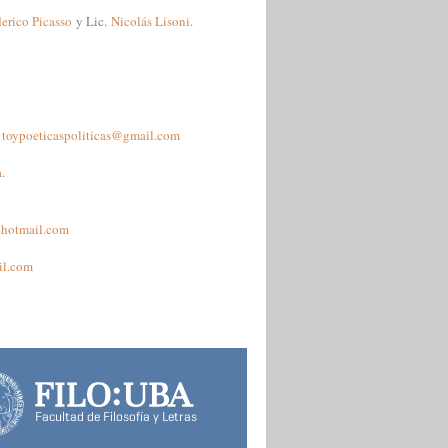
erico Picasso
y Lic.
Nicolás Lisoni
.
:
toypoeticaspoliticas@gmail.com
a
.
@hotmail.com
il.com