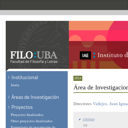
Skip
to
main
content
Institucional
Junta
Área de Investigacio
Áreas de Investigación
Directores
Vallejos, Juan Igna
Proyectos
Proyectos finalizados
CÓDIGO:
Otros proyectos finalizados
04
Formulario de inscripción de