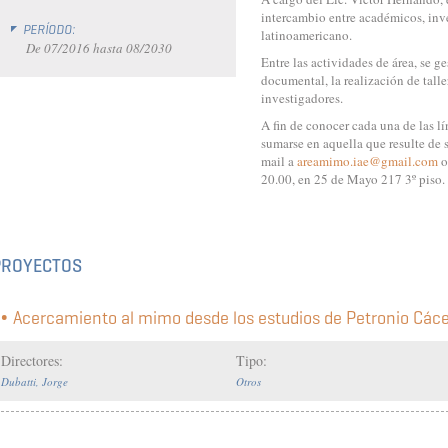
intercambio entre académicos, inves
PERÍODO:
latinoamericano.
De
07/2016
hasta
08/2030
Entre las actividades de área, se g
documental, la realización de talle
investigadores.
A fin de conocer cada una de las l
sumarse en aquella que resulte de s
mail a
areamimo.iae@gmail.com
o
20.00, en 25 de Mayo 217 3º piso.
PROYECTOS
Acercamiento al mimo desde los estudios de Petronio Các
Directores:
Tipo:
Dubatti, Jorge
Otros