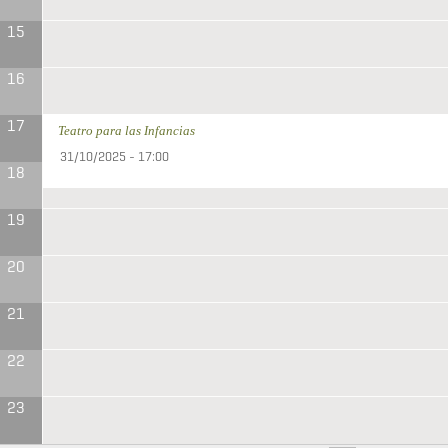
15
16
17
Teatro para las Infancias
31/10/2025 - 17:00
18
19
20
21
22
23