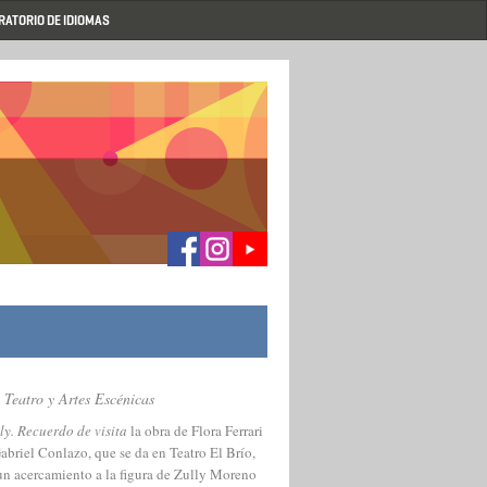
RATORIO DE IDIOMAS
 Teatro y Artes Escénicas
ly. Recuerdo de visita
la obra de Flora Ferrari
abriel Conlazo, que se da en Teatro El Brío,
un acercamiento a la figura de Zully Moreno