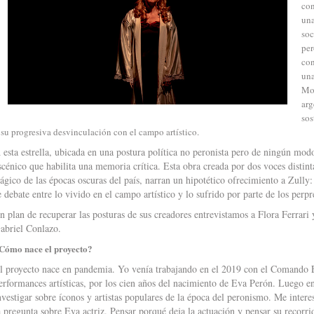
con
una
soc
per
con
una
Mor
arg
sos
 su progresiva desvinculación con el campo artístico.
 esta estrella, ubicada en una postura política no peronista pero de ningún modo 
scénico que habilita una memoria crítica. Esta obra creada por dos voces distinta
rágico de las épocas oscuras del país, narran un hipotético ofrecimiento a Zully
e debate entre lo vivido en el campo artístico y lo sufrido por parte de los pe
n plan de recuperar las posturas de sus creadores entrevistamos a Flora Ferrari 
abriel Conlazo.
Cómo nace el proyecto?
l proyecto nace en pandemia. Yo venía trabajando en el 2019 con el Comando 
erformances artísticas, por los cien años del nacimiento de Eva Perón. Luego 
nvestigar sobre íconos y artistas populares de la época del peronismo. Me intere
a pregunta sobre Eva actriz. Pensar porqué deja la actuación y pensar su recorr