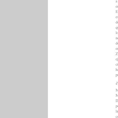
a
e
E
e
d
q
l
n
d
e
Z
e
c
h
p
¿
M
M
D
p
l
c