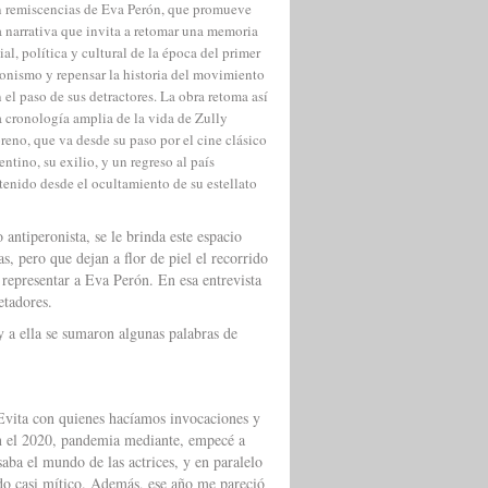
 remiscencias de Eva Perón, que promueve
 narrativa que invita a retomar una memoria
ial, política y cultural de la época del primer
onismo y repensar la historia del movimiento
 el paso de sus detractores. La obra retoma así
 cronología amplia de la vida de Zully
eno, que va desde su paso por el cine clásico
entino, su exilio, y un regreso al país
tenido desde el ocultamiento de su estellato
antiperonista, se le brinda este espacio
s, pero que dejan a flor de piel el recorrido
: representar a Eva Perón. En esa entrevista
rpretadores.
y a ella se sumaron algunas palabras de
Evita con quienes hacíamos invocaciones y
en el 2020, pandemia mediante, empecé a
saba el mundo de las actrices, y en paralelo
ido casi mítico. Además, ese año me pareció