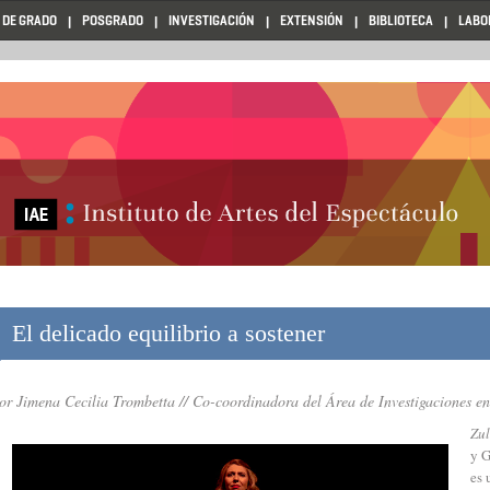
 DE GRADO
POSGRADO
INVESTIGACIÓN
EXTENSIÓN
BIBLIOTECA
LABO
El delicado equilibrio a sostener
or Jimena Cecilia Trombetta // Co-coordinadora del Área de Investigaciones en
Zul
y G
es 