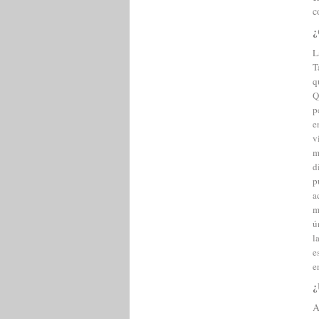
c
¿
L
T
q
Q
p
e
v
m
d
p
a
m
ú
l
e
e
¿
A