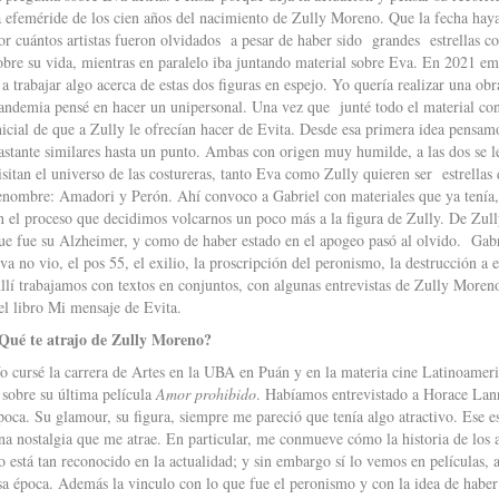
a efeméride de los cien años del nacimiento de Zully Moreno. Que la fecha ha
or cuántos artistas fueron olvidados a pesar de haber sido grandes estrellas 
obre su vida, mientras en paralelo iba juntando material sobre Eva. En 2021 em
 a trabajar algo acerca de estas dos figuras en espejo. Yo quería realizar una 
andemia pensé en hacer un unipersonal. Una vez que junté todo el material co
nicial de que a Zully le ofrecían hacer de Evita. Desde esa primera idea pensam
astante similares hasta un punto. Ambas con origen muy humilde, a las dos se 
isitan el universo de las costureras, tanto Eva como Zully quieren ser estrellas
enombre: Amadori y Perón. Ahí convoco a Gabriel con materiales que ya tenía, c
n el proceso que decidimos volcarnos un poco más a la figura de Zully. De Zull
ue fue su Alzheimer, y como de haber estado en el apogeo pasó al olvido. Gabr
va no vio, el pos 55, el exilio, la proscripción del peronismo, la destrucción a
llí trabajamos con textos en conjuntos, con algunas entrevistas de Zully Moren
el libro Mi mensaje de Evita.
Qué te atrajo de Zully Moreno?
o cursé la carrera de Artes en la UBA en Puán y en la materia cine Latinoamer
 sobre su última película
Amor prohibido
. Habíamos entrevistado a Horace Lann
poca. Su glamour, su figura, siempre me pareció que tenía algo atractivo. Ese es
na nostalgia que me atrae. En particular, me conmueve cómo la historia de los ac
o está tan reconocido en la actualidad; y sin embargo sí lo vemos en películas, 
sa época. Además la vinculo con lo que fue el peronismo y con la idea de habe