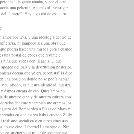
peronista, la gente amaba, y por el otro
storia una película. Además al investigar
del “libreto”. Hay algo ahí de esa aura
y?
an amor por Eva, y una ideología dentro de
panfletaria, ni tampoco sea una obra que
o que podría hacer una mirada gorila cuando
 es una postal de época que resume el
esa niña que sueña con llegar a…, que
 apogeo del país y la destrucción posterior.
onistas decían que yo era peronista" la dice
y en una posición donde no se podía hablar
 y su olvido, es nuestra identidad, nuestra
ia y damos cuenta de eso. Queríamos no
ia de nuestro cine y de nuestra cultura con
os dorados del cine y también mostramos los
 registro del Bombardeo a Plaza de Mayo y
mprendía en qué marco había crecido Zully.
 realismo socialista o en otros cineastas
istido ese cine. Libertad Lamarque o Nini
eva en su cuerpo el tratar de sostener ese