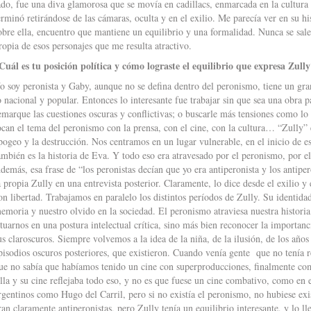
ado, fue una diva glamorosa que se movía en cadillacs, enmarcada en la cultura 
erminó retirándose de las cámaras, oculta y en el exilio. Me parecía ver en su hi
obre ella, encuentro que mantiene un equilibrio y una formalidad. Nunca se sale 
ropia de esos personajes que me resulta atractivo.
Cuál es tu posición política y cómo lograste el equilibrio que expresa Zull
o soy peronista y Gaby, aunque no se defina dentro del peronismo, tiene un gr
o nacional y popular. Entonces lo interesante fue trabajar sin que sea una obra 
emarque las cuestiones oscuras y conflictivas; o buscarle más tensiones como l
ocan el tema del peronismo con la prensa, con el cine, con la cultura… “Zully”
pogeo y la destrucción. Nos centramos en un lugar vulnerable, en el inicio de 
ambién es la historia de Eva. Y todo eso era atravesado por el peronismo, por el
demás, esa frase de “los peronistas decían que yo era antiperonista y los antiper
a propia Zully en una entrevista posterior. Claramente, lo dice desde el exilio 
on libertad. Trabajamos en paralelo los distintos períodos de Zully. Su identidad
emoria y nuestro olvido en la sociedad. El peronismo atraviesa nuestra histor
ituarnos en una postura intelectual crítica, sino más bien reconocer la importanc
us claroscuros. Siempre volvemos a la idea de la niña, de la ilusión, de los añ
pisodios oscuros posteriores, que existieron. Cuando venía gente que no tenía
ue no sabía que habíamos tenido un cine con superproducciones, finalmente co
lla y su cine reflejaba todo eso, y no es que fuese un cine combativo, como en el
rgentinos como Hugo del Carril, pero si no existía el peronismo, no hubiese ex
ran claramente antiperonistas, pero Zully tenía un equilibrio interesante, y lo ll