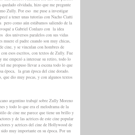
ya quedado olvidada, hizo que me pregunte
como Zully. Por eso me puse a investigar
pecé a tener unas tutorías con Nacho Ciatti
obra pero como aún estábamos saliendo de la
nvoqué a Gabriel Conlazo con la idea
os dos universos paralelos con sus vidas
les muere el padre cuando son muy chicas,
 de cine, y se vinculan con hombres de
on esos escritos, con textos de Zully. Fue
y me empezó a interesar su retiro, todo lo
iel me propuso llevar a escena todo lo que
 esa época, la gran época del cine dorado.
o, que dio muy pocas, y con algunos textos
icano argentino trabajé sobre Zully Moreno
es y todo lo que era el melodrama de la
tilo de cine me parece que tiene un brillo y
tores y de las actrices de este cine popular
actores y actrices del cine de Hollywood de
r sido muy importante en su época. Por un