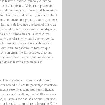
 la historia, entre el miedo y el cariño,
ia, con ella misma. Volver a representar a
n todo lo duro y lo doloroso. Si bien estaba
do a los estrenos de cine o yendo al festival
 hace un vuelco tan grande, que lo que tiene
e la figura de Eva que queda en el plano de
stá. Cuando nosotros estuvimos investigando,
s a sus últimos días en Buenos Aires
ad, y que claramente tenía que ver con la
n la primera función vino la ahijada de
dictadura no padeció las torturas que
on con cigarrillo los vestidos, algo tan
 una obra sobre Eva. Y existe un deseo de
go de esa historia vinculada a la
 Lo entiendo en los jóvenes de veinti.
 era verdad o si era un personaje inventado.
mente peronista, salía muy sensibilizada,
ue no es el panfleto, que habilita a pensar
no, mi abuela me hablaba de ella! Funciona
como la social como sobre la figura de Zully.