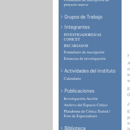
proyecto nuevo
Grupos de Trabajo
Integrantes
INVESTIGADORES/AS
CONICET
BECARIAS/OS
Formulario de inscripción
y
Estancias de investigación
A
e
Actividades del instituto
t
Calendario
s
E
Publicaciones
G
Investigación-Acción
¿
Archivo del Espacio Crítico
Plataforma de Crítica Teatral /
E
Foro de Espectadores
p
i
Biblioteca
l