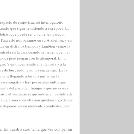
espacio de entrevista, set interrogatorio.
tuario que sigue remitiendo a esa época. Lo
detrás, que puede ser un cine, un pasado.
 Para esto nos basamos en su Alzheimer, y en
ada en distintos tiempos y también vemos la
entrada en la casa cuando se tienen que ir al
 época pero juegan con lo atemporal. En un
o. Y entonces remite a la llamada y a la
os esté buscando, y no los encuentre. En la
lo ni llegando a los dos mil, ni en la
n escenografía y hay pocos elementos que
cuenta del paso del tiempo y que no es una
aron el vestuario inspirándose en vestidos de
época, como si en ella aún quedara algo de esa
que dejamos ver en momentos puntuales, pero
. En nuestro caso tenía que ver con pensar