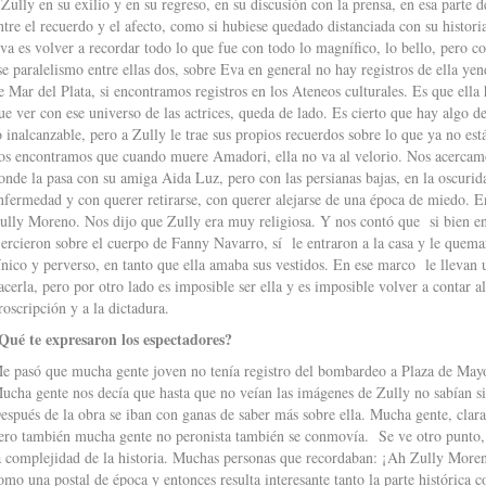
 Zully en su exilio y en su regreso, en su discusión con la prensa, en esa parte de
ntre el recuerdo y el afecto, como si hubiese quedado distanciada con su histor
va es volver a recordar todo lo que fue con todo lo magnífico, lo bello, pero co
se paralelismo entre ellas dos, sobre Eva en general no hay registros de ella yen
e Mar del Plata, si encontramos registros en los Ateneos culturales. Es que ella
ue ver con ese universo de las actrices, queda de lado. Es cierto que hay algo d
o inalcanzable, pero a Zully le trae sus propios recuerdos sobre lo que ya no e
os encontramos que cuando muere Amadori, ella no va al velorio. Nos acercamo
onde la pasa con su amiga Aida Luz, pero con las persianas bajas, en la oscurid
nfermedad y con querer retirarse, con querer alejarse de una época de miedo. E
ully Moreno. Nos dijo que Zully era muy religiosa. Y nos contó que si bien en 
jercieron sobre el cuerpo de Fanny Navarro, sí le entraron a la casa y le quemar
ínico y perverso, en tanto que ella amaba sus vestidos. En ese marco le llevan
acerla, pero por otro lado es imposible ser ella y es imposible volver a contar al
roscripción y a la dictadura.
Qué te expresaron los espectadores?
e pasó que mucha gente joven no tenía registro del bombardeo a Plaza de Mayo.
ucha gente nos decía que hasta que no veían las imágenes de Zully no sabían si
espués de la obra se iban con ganas de saber más sobre ella. Mucha gente, clara
ero también mucha gente no peronista también se conmovía. Se ve otro punto, q
a complejidad de la historia. Muchas personas que recordaban: ¡Ah Zully More
omo una postal de época y entonces resulta interesante tanto la parte histórica 