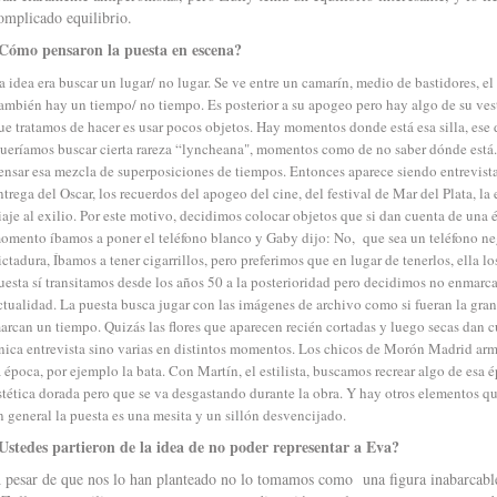
omplicado equilibrio.
Cómo pensaron la puesta en escena?
a idea era buscar un lugar/ no lugar. Se ve entre un camarín, medio de bastidores, el 
ambién hay un tiempo/ no tiempo. Es posterior a su apogeo pero hay algo de su ves
ue tratamos de hacer es usar pocos objetos. Hay momentos donde está esa silla, ese 
ueríamos buscar cierta rareza “lyncheana", momentos como de no saber dónde está.
ensar esa mezcla de superposiciones de tiempos. Entonces aparece siendo entrevist
ntrega del Oscar, los recuerdos del apogeo del cine, del festival de Mar del Plata, la 
iaje al exilio. Por este motivo, decidimos colocar objetos que si dan cuenta de una
omento íbamos a poner el teléfono blanco y Gaby dijo: No, que sea un teléfono negr
ictadura, Íbamos a tener cigarrillos, pero preferimos que en lugar de tenerlos, ella l
uesta sí transitamos desde los años 50 a la posterioridad pero decidimos no enmarcar
ctualidad. La puesta busca jugar con las imágenes de archivo como si fueran la gra
arcan un tiempo. Quizás las flores que aparecen recién cortadas y luego secas dan 
nica entrevista sino varias en distintos momentos. Los chicos de Morón Madrid arm
a época, por ejemplo la bata. Con Martín, el estilista, buscamos recrear algo de esa 
stética dorada pero que se va desgastando durante la obra. Y hay otros elementos 
n general la puesta es una mesita y un sillón desvencijado.
Ustedes partieron de la idea de no poder representar a Eva?
 pesar de que nos lo han planteado no lo tomamos como una figura inabarcable