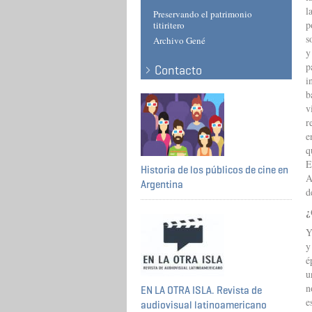
l
Preservando el patrimonio
p
titiritero
s
Archivo Gené
y
p
Contacto
i
b
v
r
e
q
E
Historia de los públicos de cine en
A
Argentina
d
¿
Y
y
é
u
n
EN LA OTRA ISLA. Revista de
e
audiovisual latinoamericano