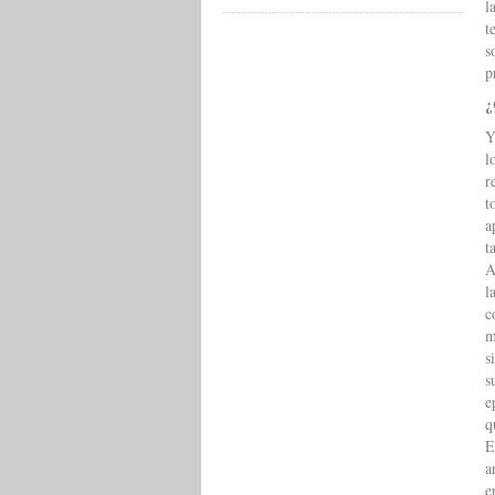
l
t
s
p
¿
Y
l
r
t
a
t
A
l
c
m
s
s
e
q
E
a
e