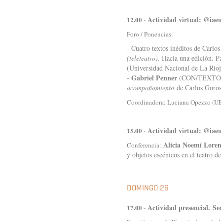
Actividad virtual: @iae
12.00 -
Foro / Ponencias:
- Cuatro textos inéditos de Carlo
(teleteatro).
Hacia una edición. P
(Universidad Nacional de La Rio
Gabriel Penner
-
(CON/TEXTO Ti
acompañamiento
de Carlos Goro
Coordinadora: Luciana Opezzo (U
Actividad virtual: @iae
15.00 -
Alicia Noemí Lore
Conferencia:
y objetos escénicos en el teatr
DOMINGO 26
Actividad presencial. 
17.00 -