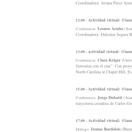
Coordinadora: Ariana Pérez Art
Actividad virtual: @iae
12.00 -
Leonor Acuña
(Acad
Conferencia:
Coordinadora: Dulcinea Segura
ctividad virtual: @iae
13.00 - A
Clara Kriger
(Unive
Conferencia:
Gorostiza con el cine”. Con proy
North Carolina at Chapel Hill, E
Actividad virtual: @iae
15.00 -
Jorge Dubatti
(Acad
Conferencia:
trayectoria creadora de Carlos 
Actividad virtual: @iae
17.00 -
Ivonne Bordelois
(Bueno
Diálogo: