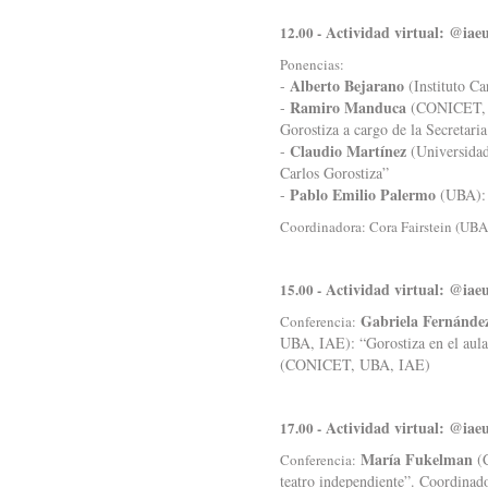
Actividad virtual: @iae
12.00 -
Ponencias:
Alberto Bejarano
-
(Instituto Ca
Ramiro Manduca
-
(CONICET, In
Gorostiza a cargo de la Secretari
Claudio Martínez
-
(Universidad
Carlos Gorostiza”
Pablo Emilio Palermo
-
(UBA): 
Coordinadora: Cora Fairstein (UBA
Actividad virtual: @iae
15.00 -
Gabriela Fernánde
Conferencia:
UBA, IAE): “Gorostiza en el aula 
(CONICET, UBA, IAE)
Actividad virtual: @iae
17.00 -
María Fukelman
(C
Conferencia:
teatro independiente”. Coordinad