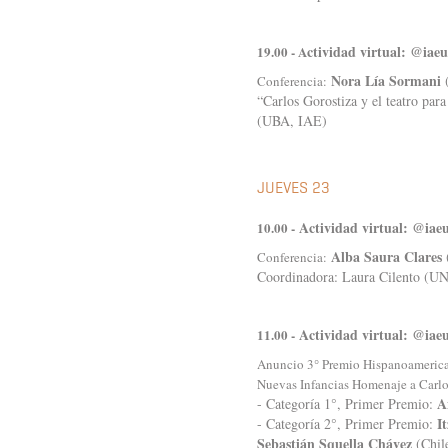
ctividad virtual: @iae
19.00 - A
Nora Lía Sormani
(
Conferencia:
“Carlos Gorostiza y el teatro para 
(UBA, IAE)
JUEVES 23
Actividad virtual: @iae
10.00 -
Alba Saura Clares
(
Conferencia:
Coordinadora: Laura Cilento (
Actividad virtual: @iae
11.00 -
Anuncio 3° Premio Hispanoamerican
Nuevas Infancias Homenaje a Carlos
A
- Categoría 1°, Primer Premio:
I
- Categoría 2°, Primer Premio:
Sebastián Squella Chávez
(Chil