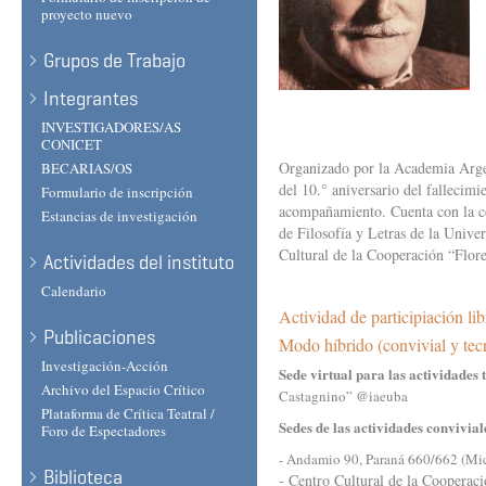
proyecto nuevo
Grupos de Trabajo
Integrantes
INVESTIGADORES/AS
CONICET
Organizado por la Academia Argen
BECARIAS/OS
del 10.° aniversario del fallecimi
Formulario de inscripción
acompañamiento. Cuenta con la co
Estancias de investigación
de Filosofía y Letras de la Unive
Cultural de la Cooperación “Flor
Actividades del instituto
Calendario
Actividad de participiación lib
Publicaciones
Modo híbrido (convivial y tecn
Investigación-Acción
Sede virtual para las actividades 
Archivo del Espacio Crítico
Castagnino” @iaeuba
Plataforma de Crítica Teatral /
Sedes de las actividades convivial
Foro de Espectadores
- Andamio 90, Paraná 660/662 (M
Biblioteca
- Centro Cultural de la Cooperac