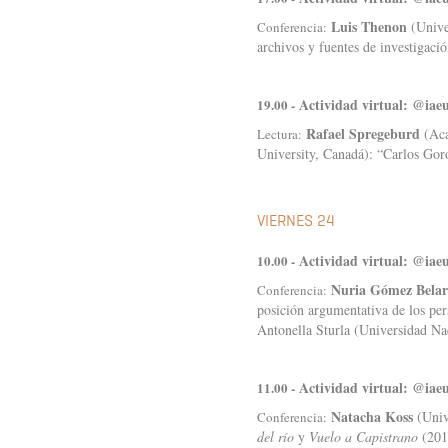
Luis Thenon
(Unive
Conferencia:
archivos y fuentes de investigac
Actividad virtual: @iae
19.00 -
Rafael Spregeburd
(Aca
Lectura:
University, Canadá): “Carlos Gor
VIERNES 24
Actividad virtual: @iae
10.00 -
Nuria Gómez Belar
Conferencia:
posición argumentativa de los pe
Antonella Sturla (Universidad Na
Actividad virtual: @iae
11.00 -
Natacha Koss
(Univ
Conferencia:
del río
y
Vuelo a Capistrano
(201