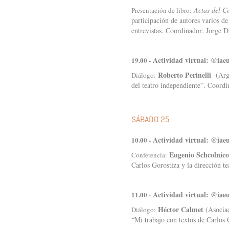
Actas del C
Presentación de libro:
participación de autores varios d
entrevistas. Coordinador: Jorge
Actividad virtual: @iae
19.00 -
Roberto Perinelli
(Arge
Diálogo:
del teatro independiente”. Coo
SÁBADO 25
Actividad virtual: @iae
10.00 -
Eugenio Schcolnico
Conferencia:
Carlos Gorostiza y la dirección t
Actividad virtual: @iae
11.00 -
Héctor Calmet
(Asociac
Diálogo:
“Mi trabajo con textos de Carlo