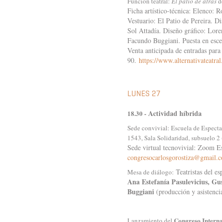
Función teatral:
El patio de atrás
d
Ficha artístico-técnica: Elenco: 
Vestuario: El Patio de Pereira. D
Sol Attadía. Diseño gráfico: Lore
Facundo Buggiani. Puesta en esc
Venta anticipada de entradas par
90.
https://www.alternativateatr
LUNES 27
Actividad híbrida
18.30 -
Sede convivial: Escuela de Especta
1543, Sala Solidaridad, subsuelo 
Sede virtual tecnovivial: Zoom Es
congresocarlosgorostiza@gmail.
Teatristas del e
Mesa de diálogo:
Ana Estefanía Pasulevicius, Gu
Buggiani
(producción y asistenc
Congreso Internac
Lanzamiento del