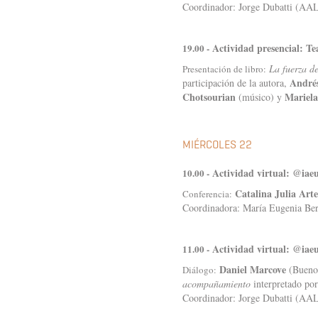
Coordinador: Jorge Dubatti (A
Actividad presencial: T
19.00 -
La fuerza de
Presentación de libro:
Andrés
participación de la autora,
Chotsourian
Mariela
(músico) y
MIÉRCOLES 22
Actividad virtual: @iae
10.00 -
Catalina Julia Arte
Conferencia:
Coordinadora: María Eugenia B
Actividad virtual: @iae
11.00 -
Daniel Marcove
(Buenos
Diálogo:
acompañamiento
interpretado po
Coordinador: Jorge Dubatti (AA