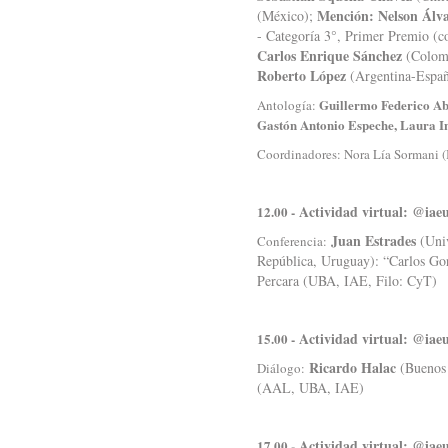
Mención: Nelson Álv
(México);
- Categoría 3°, Primer Premio (
Carlos Enrique Sánchez
(Colomb
Roberto López
(Argentina-Espa
Guillermo Federico Ab
Antología:
Gastón Antonio Espeche, Laura In
Coordinadores: Nora Lía Sormani 
Actividad virtual: @iae
12.00 -
Juan Estrades
(Univ
Conferencia:
República, Uruguay): “Carlos Gor
Percara (UBA, IAE, Filo: CyT)
Actividad virtual: @iae
15.00 -
Ricardo Halac
(Buenos 
Diálogo:
(AAL, UBA, IAE)
Actividad virtual: @iae
17.00 -