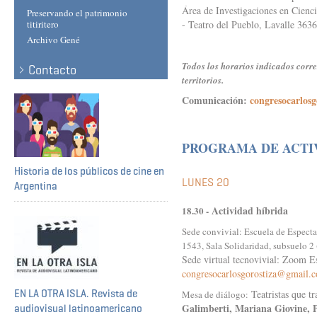
Área de Investigaciones en Cienci
Preservando el patrimonio
titiritero
- Teatro del Pueblo, Lavalle 36
Archivo Gené
Todos los horarios indicados corre
Contacto
territorios.
Comunicación:
congresocarlos
PROGRAMA DE ACTI
Historia de los públicos de cine en
LUNES 20
Argentina
Actividad híbrida
18.30 -
Sede convivial: Escuela de Especta
1543, Sala Solidaridad, subsuelo 
Sede virtual tecnovivial: Zoom Es
congresocarlosgorostiza@gmail.
EN LA OTRA ISLA. Revista de
Teatristas que t
Mesa de diálogo:
Galimberti, Mariana Giovine, P
audiovisual latinoamericano