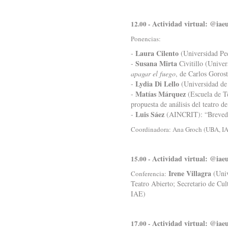
Actividad virtual: @iae
12.00 -
Ponencias:
Laura Cilento
-
(Universidad Ped
Susana Mirta
-
Civitillo (Univer
apagar el fuego
, de Carlos Gorost
Lydia Di Lello
-
(Universidad de
Matías Márquez
-
(Escuela de T
propuesta de análisis del teatro de
Luis Sáez
-
(AINCRIT): “Brevedad 
Coordinadora: Ana Groch (UBA, I
Actividad virtual: @iae
15.00 -
Irene Villagra
(Univ
Conferencia:
Teatro Abierto; Secretario de Cu
IAE)
Actividad virtual: @iae
17.00 -