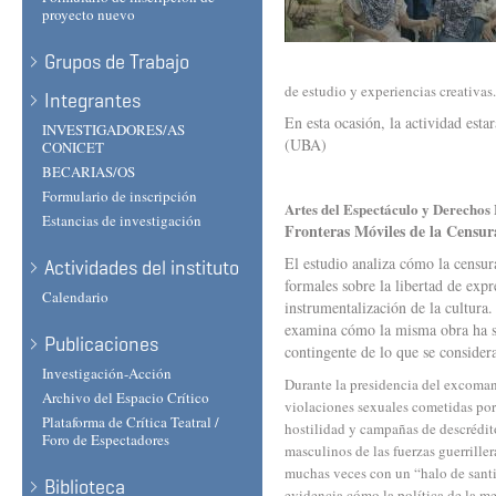
proyecto nuevo
Grupos de Trabajo
de estudio y experiencias creativas.
Integrantes
En esta ocasión, la actividad esta
INVESTIGADORES/AS
(UBA)
CONICET
BECARIAS/OS
Formulario de inscripción
Artes del Espectáculo y Derecho
Estancias de investigación
Fronteras Móviles de la Censur
El estudio analiza cómo la censura 
Actividades del instituto
formales sobre la libertad de expr
Calendario
instrumentalización de la cultura
examina cómo la misma obra ha si
Publicaciones
contingente de lo que se considera
Investigación-Acción
Durante la presidencia del excoman
Archivo del Espacio Crítico
violaciones sexuales cometidas por
Plataforma de Crítica Teatral /
hostilidad y campañas de descrédit
Foro de Espectadores
masculinos de las fuerzas guerriller
muchas veces con un “halo de santi
Biblioteca
evidencia cómo la política de la me