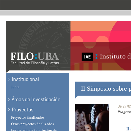
Skip
to
main
content
Institucional
Junta
II Simposio sobre p
Áreas de Investigación
De
27/05
Proyectos
Program
Proyectos finalizados
Otros proyectos finalizados
I
Formulario de inscripción de