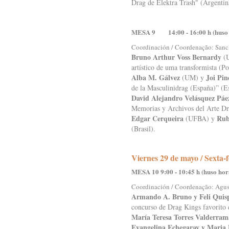
Drag de Elektra Trash" (Argentin
MESA 9 14:00 - 16:00 h (huso 
Coordinación / Coordenação: Sancl
Bruno Arthur Voss Bernardy
(U
artístico de uma transformista (P
Alba M. Gálvez
Joi Pin
(UM) y
de la Masculinidrag (España)” (E
David Alejandro Velásquez Páe
Memorias y Archivos del Arte Dr
Edgar Cerqueira
Rub
(UFBA) y
(Brasil).
Viernes 29 de mayo / Sexta-f
MESA 10 9:00 - 10:45 h (huso ho
Coordinación / Coordenação: Agus
Armando A. Bruno y Feli Quis
concurso de Drag Kings favorito 
María Teresa Torres Valderram
Evangelina Echegaray y Maria 