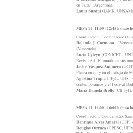
en Salta” (Argentina).
Laura Sussini
(IAMK, UNSAM) - "
MESA 11 11:00 - 12:45 h (huso h
Coordinación / Coordenação: Doug
Rolando J. Carmona
- "Venezue
(Venezuela).
Lucía Cytryn
(CONICET - UNTREF)
Revista Así. El mundo en sus ma
Javier Vásquez Ampuero
(UCH) 
Piensa en mí y en el trabajo de M
Agustina Trupia
(FFyL, UBA - CO
contemporáneos y el Festival Bod
María Daniela Brollo
(CIFFyH, U
MESA 12 14:00 - 16:00 h (huso h
Coordinación / Coordenação: Sancl
Henrique Alves Amaral
(USP) - 
Douglas Ostruca
(GPESC, UFRGS) 