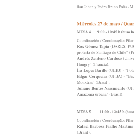
llan Johan y Pedro Bruno Fróis
Miércoles 27 de mayo / Quar
MESA 4 9:00 - 10:45 h (huso h
Coordinación / Coordenação: Pilar
Rox Gómez Tapia
(DARES, PUCP)
protesta de Santiago de Chile" (P
Andrés Zenteno Cardoso
(Unive
Hungry" (Francia).
Íra Lopes Barillo
(UERJ) - "Foto
Edgar Cerqueira
(UFBA) - "Bixa 
Monxtras" (Brasil).
Juliano Bentes Nascimento
(UFP
Amazônia urbana" (Brasil).
MESA 5 11:00 - 12:45 h (huso 
Coordinación / Coordenação: Pilar
Rafael Barbosa Fialho Martins
(Brasil).