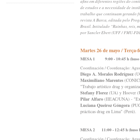
afins em diferentes regiões do cont
de estudos e a necessidade de inst
trabalho que continuam gerando fr
revista A Barca, editada pelo Pr
Brasil. Intitulado “Rainhas, reis, 
por Sancler Ebert (UFF / FMU-FI
Martes 26 de mayo / Terça-f
MESA 1 9:00 - 10:45 h (huso 
Coordinación / Coordenação: Agus
Diego A. Morales Rodríguez
(UC
Maximiliano Marentes
(CONICE
"Trabajo artístico drag y organiz
Stefany Florez
(UA) y Hoover 
Pilar Alfaro
(IIEAC/UNA) - "Exper
Luciana Queiroz Góngora
(PUCP
prácticas drag en Lima" (Perú).
MESA 2 11:00 - 12:45 h (huso 
Coordinación / Coordenação: Agus