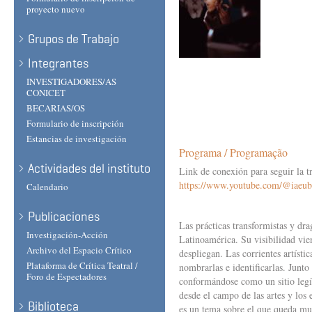
proyecto nuevo
Grupos de Trabajo
Integrantes
INVESTIGADORES/AS
CONICET
BECARIAS/OS
Formulario de inscripción
Estancias de investigación
Programa / Programação
Actividades del instituto
Link de conexión para seguir la t
https://www.youtube.com/@iaeu
Calendario
Publicaciones
Las prácticas transformistas y dr
Investigación-Acción
Latinoamérica. Su visibilidad vie
Archivo del Espacio Crítico
despliegan. Las corrientes artístic
Plataforma de Crítica Teatral /
nombrarlas e identificarlas. Junto
Foro de Espectadores
conformándose como un sitio legít
desde el campo de las artes y los
Biblioteca
es un tema sobre el que queda muc