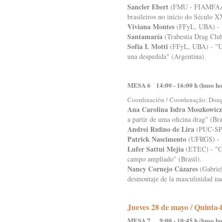
Sancler Ebert
(FMU - FIAMFAAM) 
brasileiros no início do Século X
Viviana Montes
(FFyL, UBA) - "P
Santamaría
(Trabestia Drag Club
Sofía I. Motti
(FFyL, UBA) - "Un 
una despedida" (Argentina).
MESA 6 14:00 - 16:00 h (huso h
Coordinación / Coordenação: Doug
Ana Carolina Isdra Moszkowicz
a partir de uma oficina drag" (Bra
Andrei Rufino de Lira
(PUC-SP) 
Patrick Nascimento
(UFRGS) - "G
Lufer Sattui Mejia
(ETEC) - "Car
campo ampliado" (Brasil).
Nancy Cornejo Cázares
(Gabriel
desmontaje de la masculinidad na
Jueves 28 de mayo / Quinta-
MESA 7 9:00 - 10:45 h (huso ho