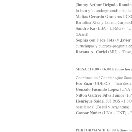
Jimmy Arthur Delgado Román
lo inca y lo underground: prácti
Matías Gerardo Graneros
(ICSO
Bartolina Xixa y Lorena Carpanc
Sandro Ka
(EBA - UFMG) - "Uma 
(Brasil).
Sophia con J (de Jota) y Javie
curuchupas y cuerpxs-pregunta en
Roxana A. Curiel
(MU) - "Pose, 
MESA 314:00 - 16:00 h (huso hor
Coordinación / Coordenação: Sancl
Eco Zazu
(UDESC) - "Eco desterr
Gonzalo Facundo López
(UNA) -
Nilton Gaffrée Silva Júnior
(PPG
Henrique Saidel
(UFRGS - FSOC, 
brasileiros" (Brasil y Argentina).
Gaspar Nuñez
(UNA - UNT) - "Ma
PERFORMANCE 16:00 h (huso ho