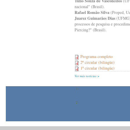
Túlio Souza de Vasconcelos
(UFR
nacional" (Brasil).
Rafael Romão Silva
(Proped, Uer
Juarez Guimarães Dias
(UFMG) y
processos de pesquisa e procedime
Piercing?" (Brasil).
Programa completo
2º circular (bilingüe)
1º circular (bilingüe)
Ver más noticias