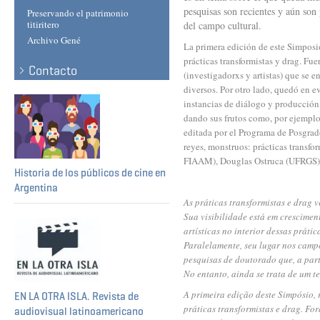
pesquisas son recientes y aún son
Preservando el patrimonio
titiritero
del campo cultural.
Archivo Gené
La primera edición de este Simposio
prácticas transformistas y drag. Fue
Contacto
(investigadorxs y artistas) que se 
diversos. Por otro lado, quedó en e
instancias de diálogo y producción
dando sus frutos como, por ejemplo,
editada por el Programa de Posgrad
reyes, monstruos: prácticas transfo
FIAAM), Douglas Ostruca (UFRGS)
Historia de los públicos de cine en
Argentina
As práticas transformistas e drag
Sua visibilidade está em crescimen
artísticas no interior dessas práti
Paralelamente, seu lugar nos camp
pesquisas de doutorado que, a part
No entanto, ainda se trata de um t
A primeira edição deste Simpósio, 
EN LA OTRA ISLA. Revista de
práticas transformistas e drag. Fo
audiovisual latinoamericano