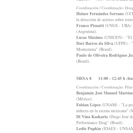
Coordinación / Coordenação: Doug
Heiner Fernández Serrano
(UCR)
la dirección de actores sobre text
Franco Pizzatti
(UNGS - UBA) - 
(Argentina).
Lucas Máximo
(UNICEN) - "El nu
Davi Barros da Silva
(UFPE) - "E
Montezuma" (Brasil).
Paulo de Oliveira Rodrigues Ju
(Brasil).
MESA 8 11:00 - 12:45 h (hus
Coordinación / Coordenação: Pilar
Benjamín José Manuel Martíne
(México).
Fabian López
(UNAM) - "La poies
niñeces en la escena mexicana" (
Di Vina Kaskaria
(Diego José da
Performance Drag" (Brasil).
Leslie Pupkin
(IDAES - UNSAM) -