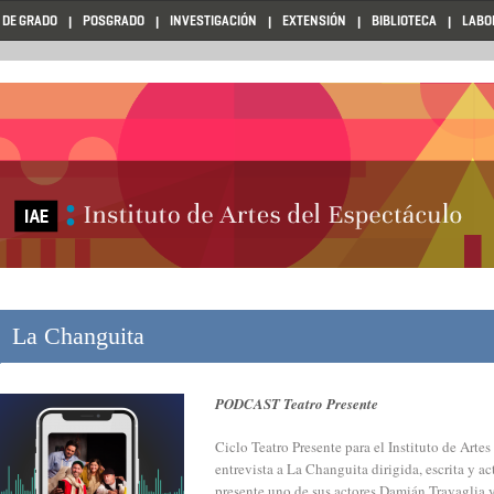
 DE GRADO
POSGRADO
INVESTIGACIÓN
EXTENSIÓN
BIBLIOTECA
LABO
La Changuita
PODCAST Teatro Presente
Ciclo Teatro Presente para el Instituto de Arte
entrevista a La Changuita dirigida, escrita y 
presente uno de sus actores Damián Travaglia 