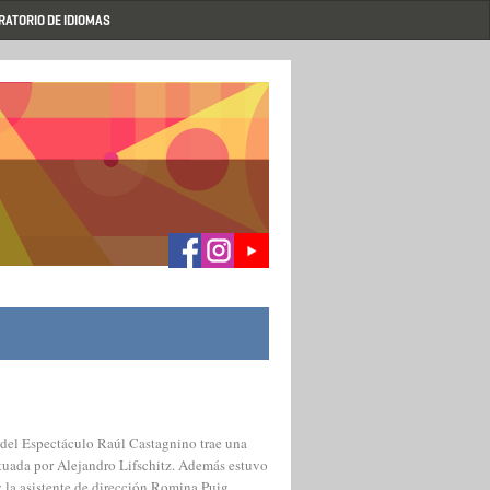
RATORIO DE IDIOMAS
s del Espectáculo Raúl Castagnino trae una
actuada por Alejandro Lifschitz. Además estuvo
y la asistente de dirección Romina Puig.