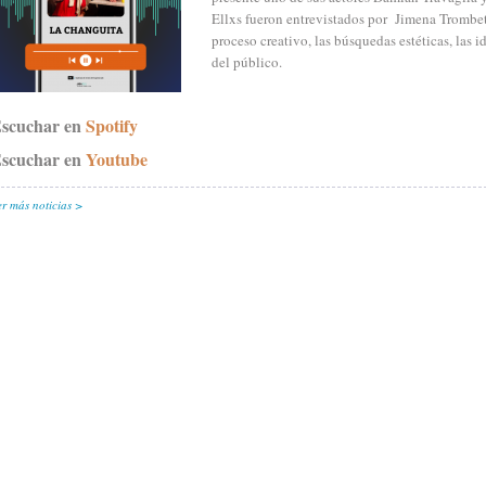
Ellxs fueron entrevistados por Jimena Trombet
proceso creativo, las búsquedas estéticas, las i
del público.
scuchar en
Spotify
scuchar en
Youtube
er más noticias