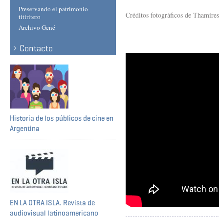
Preservando el patrimonio
Créditos fotográficos de Thamire
titiritero
Archivo Gené
Contacto
Historia de los públicos de cine en
Argentina
EN LA OTRA ISLA. Revista de
audiovisual latinoamericano