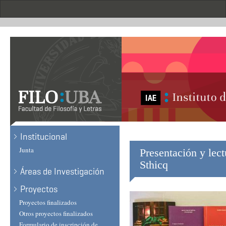
Skip
to
main
content
Institucional
Junta
Presentación y lec
Sthicq
Áreas de Investigación
Proyectos
Proyectos finalizados
Otros proyectos finalizados
Formulario de inscripción de