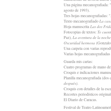
Una página mecanografiada:
agosto de 1993).
Tres hojas mecanografiadas: "
Texto mecanografiado
La casa
Hoja manuscrita
Las dos Frid
Fotocopias de textos:
Te cuent
Paz),
La aventura de la noche 
Oscuridad hermosa
(Gonzalo 
Una carpeta con varias reprod
Varias hojas mecanografiadas 
Guarda mis cartas:
Cuatro programas de mano d
Croquis e indicaciones manuscr
Planilla mecanografiada (dos c
después)
.
Croquis con detalles de la es
Recortes periodísticos origina
El Diario de Caracas.
Festival de Teatro Latinoamer