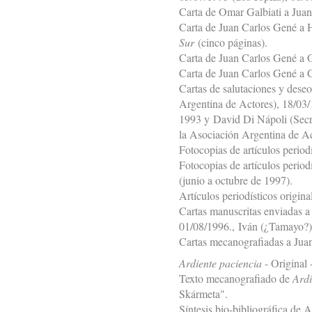
Carta de Omar Galbiati a Jua
Carta de Juan Carlos Gené a 
Sur
(cinco páginas).
Carta de Juan Carlos Gené a 
Carta de Juan Carlos Gené a G
Cartas de salutaciones y dese
Argentina de Actores), 18/0
1993 y David Di Nápoli (Secre
la Asociación Argentina de Ac
Fotocopias de artículos period
Fotocopias de artículos perio
(junio a octubre de 1997).
Artículos periodísticos origin
Cartas manuscritas enviadas a
01/08/1996., Iván (¿Tamayo?),
Cartas mecanografiadas a Jua
Ardiente paciencia
- Original 
Texto mecanografiado de
Ardi
Skármeta".
Síntesis bio-bibliográfica de