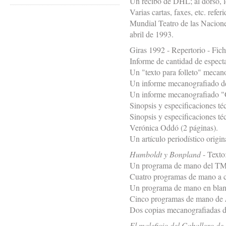
Un recibo de DHL; al dorso, l
Varias cartas, faxes, etc. refe
Mundial Teatro de las Naciones 
abril de 1993.
Giras 1992 - Repertorio - Fich
Informe de cantidad de espec
Un "texto para folleto" mecan
Un informe mecanografiado de 4
Un informe mecanografiado "Gr
Sinopsis y especificaciones té
Sinopsis y especificaciones té
Verónica Oddó (2 páginas).
Un artículo periodístico orig
Humboldt y Bonpland
- Texto
Un programa de mano del TM
Cuatro programas de mano a 
Un programa de mano en blanc
Cinco programas de mano de
Dos copias mecanografiadas 
El maleficio del Caballero d