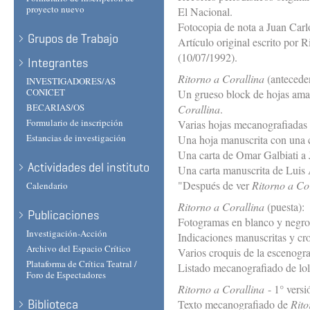
proyecto nuevo
El Nacional.
Fotocopia de nota a Juan Carl
Grupos de Trabajo
Artículo original escrito por 
(10/07/1992).
Integrantes
Ritorno a Corallina
(anteceden
INVESTIGADORES/AS
CONICET
Un grueso block de hojas amar
BECARIAS/OS
Corallina
.
Formulario de inscripción
Varias hojas mecanografiadas
Estancias de investigación
Una hoja manuscrita con una c
Una carta de Omar Galbiati a
Actividades del instituto
Una carta manuscrita de Luis 
"Después de ver
Ritorno a Co
Calendario
Ritorno a Corallina
(puesta):
Publicaciones
Fotogramas en blanco y negro
Investigación-Acción
Indicaciones manuscritas y cro
Archivo del Espacio Crítico
Varios croquis de la escenogr
Plataforma de Crítica Teatral /
Listado mecanografiado de lol
Foro de Espectadores
Ritorno a Corallina
- 1° versi
Biblioteca
Texto mecanografiado de
Rito