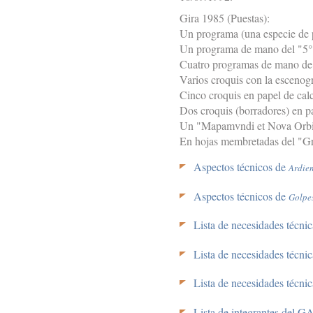
Gira 1985 (Puestas):
Un programa (una especie de p
Un programa de mano del "5° F
Cuatro programas de mano d
Varios croquis con la escenog
Cinco croquis en papel de cal
Dos croquis (borradores) en p
Un "Mapamvndi et Nova Orb
En hojas membretadas del "Gr
Aspectos técnicos de
Ardien
Aspectos técnicos de
Golpes
Lista de necesidades técni
Lista de necesidades técni
Lista de necesidades técni
Lista de integrantes del GA