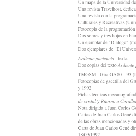
Un mapa de la Universidad de 
Una revista Travelhost, dedica
Una revista con la programac
Culturales y Recreativas (Uni
Fotocopia de la programación 
Dos sobres y tres hojas en bl
Un ejemplar de "Diálogo" (ma
Dos ejemplares de "El Univers
Ardiente paciencia
- texto:
Dos copias del texto
Ardiente 
TMGSM - Gira GA80 - '93 (
Fotocopias de gacetilla del G
y 1992.
Fichas técnicas mecanografiad
de cristal
y
Ritorno a Coralli
Nota dirigida a Juan Carlos G
Cartas de Juan Carlos Gené di
de las obras mencionadas y ot
Carta de Juan Carlos Gené dir
18/09/1992.