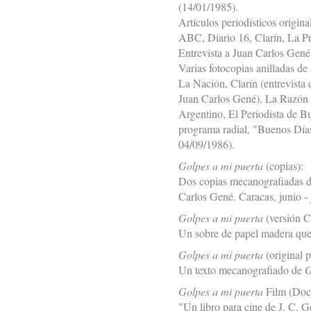
(14/01/1985).
Artículos periodísticos origin
ABC, Diario 16, Clarín, La P
Entrevista a Juan Carlos Gené
Varias fotocopias anilladas de
La Nación, Clarín (entrevista
Juan Carlos Gené), La Razón 
Argentino, El Periodista de B
programa radial, "Buenos Día
04/09/1986).
Golpes a mi puerta
(copias):
Dos copias mecanografiadas d
Carlos Gené. Caracas, junio - 
Golpes a mi puerta
(versión C
Un sobre de papel madera que
Golpes a mi puerta
(original p
Un texto mecanografiado de
G
Golpes a mi puerta
Film (Doc
"Un libro para cine de J. C. 