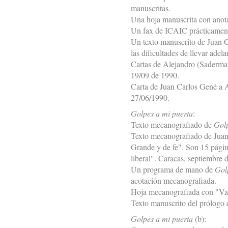
manuscritas.
Una hoja manuscrita con anota
Un fax de ICAIC prácticamente 
Un texto manuscrito de Juan Ca
las dificultades de llevar adel
Cartas de Alejandro (Saderman
19/09 de 1990.
Carta de Juan Carlos Gené a A
27/06/1990.
Golpes a mi puerta
:
Texto mecanografiado de
Golp
Texto mecanografiado de Jua
Grande y de fe". Son 15 página
liberal". Caracas, septiembre 
Un programa de mano de
Gol
acotación mecanografiada.
Hoja mecanografiada con "Var
Texto manuscrito del prólogo
Golpes a mi puerta
(b):