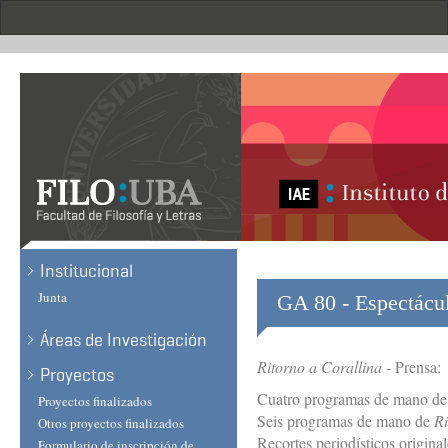
Skip
to
main
content
Institucional
Junta
GA 80 - Espectácu
Áreas de Investigación
Ritorno a Corallina
- Prensa:
Proyectos
Cuatro programas de mano de
Proyectos finalizados
Seis programas de mano de
Ri
Otros proyectos finalizados
Recortes periodísticos origin
Formulario de inscripción de