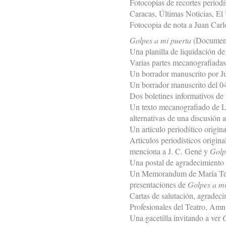
Fotocopias de recortes period
Caracas, Últimas Noticias, El 
Fotocopia de nota a Juan Carl
Golpes a mi puerta
(Document
Una planilla de liquidación d
Varias partes mecanografiadas
Un borrador manuscrito por Ju
Un borrador manuscrito del 04
Dos boletines informativos de
Un texto mecanografiado de Lu
alternativas de una discusión a
Un artículo periodśtico origin
Artículos periodísticos origin
menciona a J. C. Gené y
Golp
Una postal de agradecimiento 
Un Memorandum de María Teresa
presentaciones de
Golpes a mi
Cartas de salutación, agradec
Profesionales del Teatro, Amn
Una gacetilla invitando a ver
G