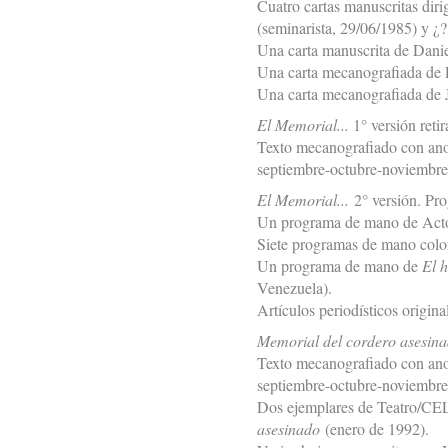
Cuatro cartas manuscritas di
(seminarista, 29/06/1985) y ¿?
Una carta manuscrita de Danie
Una carta mecanografiada de 
Una carta mecanografiada de 
El Memorial...
1° versión reti
Texto mecanografiado con ano
septiembre-octubre-noviembre
El Memorial...
2° versión. Pro
Un programa de mano de Acto
Siete programas de mano color
Un programa de mano de
El h
Venezuela).
Artículos periodísticos origin
Memorial del cordero asesin
Texto mecanografiado con ano
septiembre-octubre-noviembre
Dos ejemplares de Teatro/CE
asesinado
(enero de 1992).