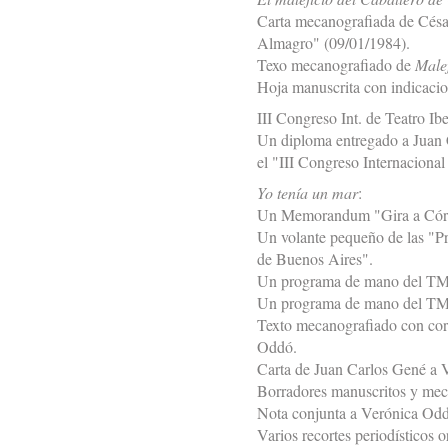
Carta mecanografiada de César
Almagro" (09/01/1984).
Texo mecanografiado de
Male
Hoja manuscrita con indicacio
III Congreso Int. de Teatro I
Un diploma entregado a Juan C
el "III Congreso Internaciona
Yo tenía un mar
:
Un Memorandum "Gira a Córd
Un volante pequeño de las "Pr
de Buenos Aires".
Un programa de mano del TMG
Un programa de mano del TMG
Texto mecanografiado con cor
Oddó.
Carta de Juan Carlos Gené a 
Borradores manuscritos y meca
Nota conjunta a Verónica Oddó
Varios recortes periodísticos