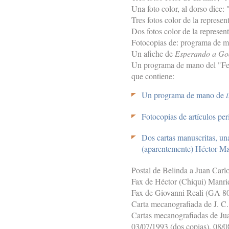
Una foto color, al dorso dice:
Tres fotos color de la represe
Dos fotos color de la represen
Fotocopias de: programa de ma
Un afiche de
Esperando a Go
Un programa de mano del "Fest
que contiene:
Un programa de mano de
L
Fotocopias de artículos pe
Dos cartas manuscritas, una
(aparentemente) Héctor Man
Postal de Belinda a Juan Carl
Fax de Héctor (Chiqui) Manri
Fax de Giovanni Reali (GA 80
Carta mecanografiada de J. C
Cartas mecanografiadas de Ju
03/07/1993 (dos copias), 08/