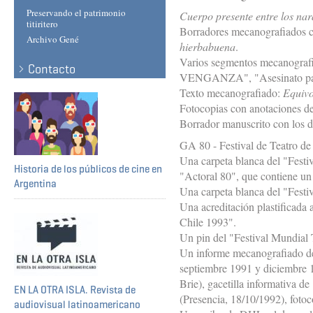
Preservando el patrimonio
Cuerpo presente entre los nar
titiritero
Borradores mecanografiados c
Archivo Gené
hierbabuena
.
Varios segmentos mecanografia
Contacto
VENGANZA", "Asesinato para e
Texto mecanografiado:
Equiv
Fotocopias con anotaciones d
Borrador manuscrito con los d
GA 80 - Festival de Teatro de
Una carpeta blanca del "Festiv
Historia de los públicos de cine en
"Actoral 80", que contiene un
Argentina
Una carpeta blanca del "Festiv
Una acreditación plastificada
Chile 1993".
Un pin del "Festival Mundial T
Un informe mecanografiado de 
septiembre 1991 y diciembre 1
Brie), gacetilla informativa de
EN LA OTRA ISLA. Revista de
(Presencia, 18/10/1992), fotoco
audiovisual latinoamericano