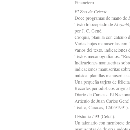
Financiero.
El Zoo de Cristal
:
Doce programas de mano de
Texto fotocopiado de
El zooló
por J. C. Gené.
Croquis, planilla con cálculo 
Varias hojas manuscritas con 
varios del texto, indicaciones d
Textos mecanografiados: "Rose
Indicaciones manuscritas sobre
indicaciones manuscritas sobr
música, planillas manuscritas c
Una pequeña tarjeta de felicit
Recortes periodísticos original
Diario de Caracas, El Naciona
Artículo de Juan Carlos Gené
Teatro, Caracas, 12/05/1991).
I Estudio / 93 (Celcit):
Un talonario con membrete del
manuscritas de diversa índole (