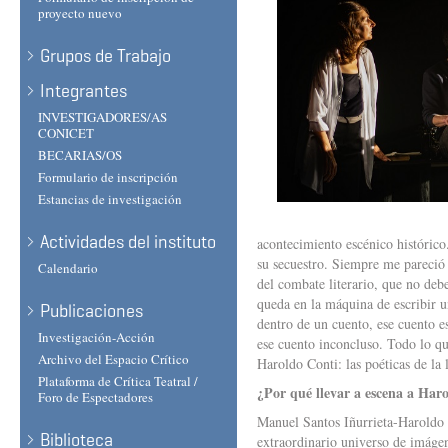
proyecto nuevo
Grupos de Trabajo
Integrantes
INVESTIGADORES/AS
CONICET
BECARIAS/OS
Formulario de inscripción
Estancias de investigación
Actividades del instituto
acontecimiento escénico histórico
su secuestro. Siempre me pareció 
Calendario
del combate literario, que no debe 
queda en la máquina de escribir un
Publicaciones
dentro de un cuento, ese cuento e
Investigación-Acción
ese cuento inconcluso. Todo lo que
Archivo del Espacio Crítico
Haroldo Conti: las poéticas de la l
Plataforma de Crítica Teatral /
¿Por qué llevar a escena a Har
Foro de Espectadores
Manuel Santos Iñurrieta-Haroldo C
Biblioteca
extraordinario universo de imáge