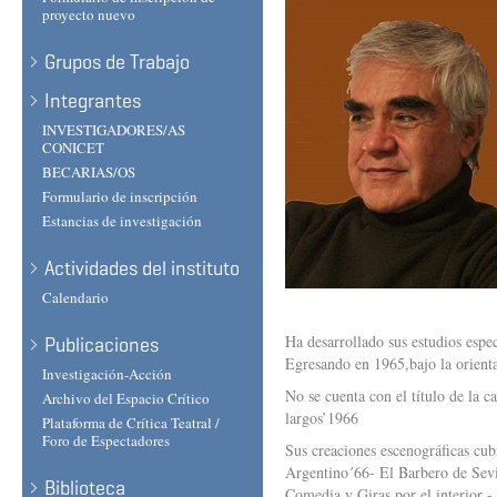
proyecto nuevo
Grupos de Trabajo
Integrantes
INVESTIGADORES/AS
CONICET
BECARIAS/OS
Formulario de inscripción
Estancias de investigación
Actividades del instituto
Calendario
Ha desarrollado sus estudios espe
Publicaciones
Egresando en 1965,bajo la orient
Investigación-Acción
No se cuenta con el título de la 
Archivo del Espacio Crítico
largos’1966
Plataforma de Crítica Teatral /
Foro de Espectadores
Sus creaciones escenográficas cub
Argentino´66- El Barbero de Se
Biblioteca
Comedia y Giras por el interior -