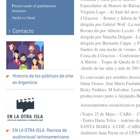
Especulador de Honoré de-Balzac,
Preservando el patrimonio
titiritero
Virginia Lago - Al final del arco
Archivo Gené
J.Graciosi - Romeo y Julieta de
dirigida por Gabriel Wolf -La no
Contacto
Rovner,dir.por Alberto Lecchi - F
dirigida por Natacha Delgado –La
dirigida por Bernardo Cappa y Pe
Sueños de una noche de verano –
Cossa,dir.J.Graciosi – Confesion
A.Martín – Toque de Queda de
,diseño de las salas y más de 200 
Historia de los públicos de cine
Es convocado por notables directo
en Argentina
Omar Grasso, José María Paolant
Ricky Pashkus, M Iedvabni. Leo
producciones junto a Alejandra B
Asesoramientos escenotecnicos para
(Teatro 25 de Mayo – CABA - Col
–Teatro Hasta Trilce – teatrin
SANTA MARIA -LUDÉ –CABA -Remo
EN LA OTRA ISLA. Revista de
Auditorio Juan Perón en el CE
audiovisual latinoamericano