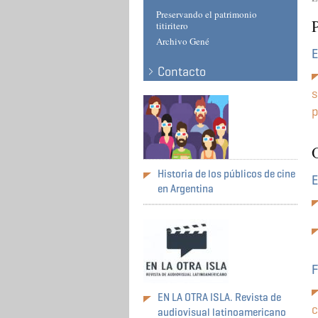
Preservando el patrimonio
titiritero
Archivo Gené
E
Contacto
s
p
O
Historia de los públicos de cine
E
en Argentina
F
EN LA OTRA ISLA. Revista de
c
audiovisual latinoamericano