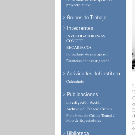
proyecto nuevo
Grupos de Trabajo
Integrantes
INVESTIGADORES/AS
CONICET
BECARIAS/OS
Formulario de inscripción
Estancias de investigación
Actividades del instituto
Calendario
L
U
Publicaciones
C
Investigación-Acción
c
Archivo del Espacio Crítico
E
Plataforma de Crítica Teatral /
(
Foro de Espectadores
p
d
Biblioteca
E