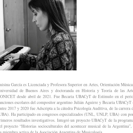
uisina García es Licenciada y Profesora Superior en Artes, Orientación Música,
niversidad de Buenos Aires y doctoranda en Historia y Teoría de las Art
ONICET desde abril de 2021. Fue Becaria UBACyT de Estímulo en el period
anciones escolares del compositor argentino Julián Aguirre y Becaria UBACyT
ntre 2017 y 2020 fue Adscripta a la cátedra Psicología Auditiva, de la carrera d
UBA). Ha participado en congresos especializados (UNL, UNLP, UBA) con ponen
rimeros resultados investigativos. Integró un proyecto UBACyT de la program
el proyecto “Historias socioculturales del acontecer musical de la Argentina”
s miembro activa de la Asociación Argentina de Musicología.