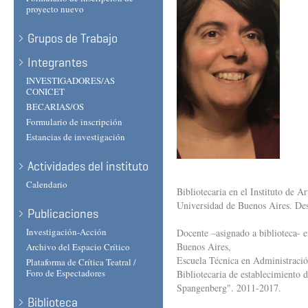
proyecto nuevo
Grupos de Trabajo
Integrantes
INVESTIGADORES/AS
CONICET
BECARIAS/OS
Formulario de inscripción
Estancias de investigación
Actividades del instituto
Calendario
Bibliotecaria en el Instituto de A
Universidad de Buenos Aires. De
Publicaciones
Investigación-Acción
Docente –asignado a biblioteca- 
Buenos Aires,
Archivo del Espacio Crítico
Escuela Técnica en Administraci
Plataforma de Crítica Teatral /
Foro de Espectadores
Bibliotecaria de establecimiento
Spangenberg". 2011-2017.
Biblioteca