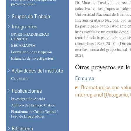
Dr. Mauricio Tossi y la codirecci
proyecto nuevo
colectiva” en los grupos teatrale
Universidad Nacional de Buenos Ai
Grupos de Trabajo
Interuniversitario Nacional con 
ha participado como estudiante en
Integrantes
artes escénicas: un estudio desde 
INVESTIGADORES/AS
teatral desde la psicología cognit
CONICET
rionegrinas (1955-2015)” (Directo
BECARIAS/OS
escritos acerca del grupo teatra
Formulario de inscripción
2021.
Estancias de investigación
Otros proyectos en lo
Actividades del instituto
En curso
Calendario
Dramaturgias con volu
Publicaciones
interregional (Patagonia
Investigación-Acción
Archivo del Espacio Crítico
Plataforma de Crítica Teatral /
Foro de Espectadores
Biblioteca