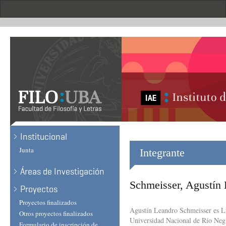
Skip
to
main
content
Institucional
Junta
Integrante
Áreas de Investigación
Schmeisser, Agustín
Proyectos
Proyectos finalizados
Agustín Leandro Schmeisser es Li
Otros proyectos finalizados
Universidad Nacional de Río Negr
Formulario de inscripción de