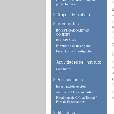
E
proyecto nuevo
E
Grupos de Trabajo
e
L
Integrantes
s
INVESTIGADORES/AS
E
CONICET
r
BECARIAS/OS
C
Formulario de inscripción
d
Estancias de investigación
L
Actividades del instituto
E
l
Calendario
c
Publicaciones
S
“
Investigación-Acción
Archivo del Espacio Crítico
L
s
Plataforma de Crítica Teatral /
Foro de Espectadores
Biblioteca