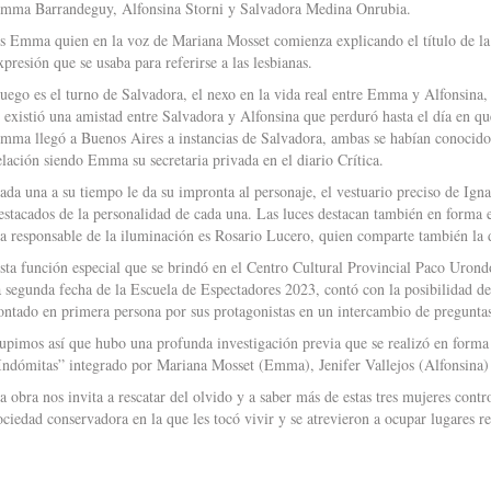
mma Barrandeguy, Alfonsina Storni y Salvadora Medina Onrubia.
s Emma quien en la voz de Mariana Mosset comienza explicando el título de la 
xpresión que se usaba para referirse a las lesbianas.
uego es el turno de Salvadora, el nexo en la vida real entre Emma y Alfonsina,
í existió una amistad entre Salvadora y Alfonsina que perduró hasta el día en qu
mma llegó a Buenos Aires a instancias de Salvadora, ambas se habían conocido
elación siendo Emma su secretaria privada en el diario Crítica.
ada una a su tiempo le da su impronta al personaje, el vestuario preciso de Ignac
estacados de la personalidad de cada una. Las luces destacan también en forma e
a responsable de la iluminación es Rosario Lucero, quien comparte también la
sta función especial que se brindó en el Centro Cultural Provincial Paco Uron
a segunda fecha de la Escuela de Espectadores 2023, contó con la posibilidad de
ontado en primera persona por sus protagonistas en un intercambio de preguntas
upimos así que hubo una profunda investigación previa que se realizó en forma 
Indómitas” integrado por Mariana Mosset (Emma), Jenifer Vallejos (Alfonsina) 
a obra nos invita a rescatar del olvido y a saber más de estas tres mujeres contr
ociedad conservadora en la que les tocó vivir y se atrevieron a ocupar lugares 