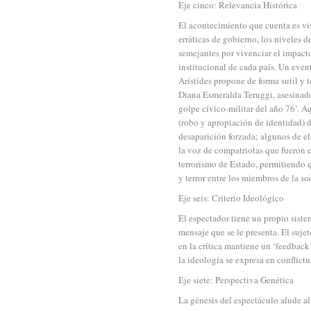
Eje cinco: Relevancia Histórica
El acontecimiento que cuenta es vi
erráticas de gobierno, los niveles 
semejantes por vivenciar el impact
institucional de cada país. Un even
Arístides propone de forma sutil y 
Diana Esmeralda Teruggi, asesinados
golpe cívico-militar del año 76’. A
(robo y apropiación de identidad) d
desaparición forzada; algunos de el
la voz de compatriotas que fueron c
terrorismo de Estado, permitiendo 
y terror entre los miembros de la s
Eje seis: Criterio Ideológico
El espectador tiene un propio sist
mensaje que se le presenta. El sujet
en la crítica mantiene un ‘feedback
la ideología se expresa en conflictu
Eje siete: Perspectiva Genética
La génesis del espectáculo alude al