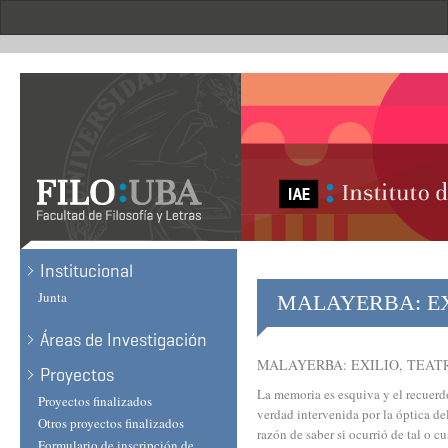
Skip
to
main
content
Institucional
Junta
MALAYERBA: EX
Áreas de Investigación
MALAYERBA: EXILIO, TEAT
Proyectos
La memoria es esquiva y el recuerd
Proyectos finalizados
verdad intervenida por la óptica de
Otros proyectos finalizados
razón de saber si ocurrió de tal o 
Formulario de inscripción de