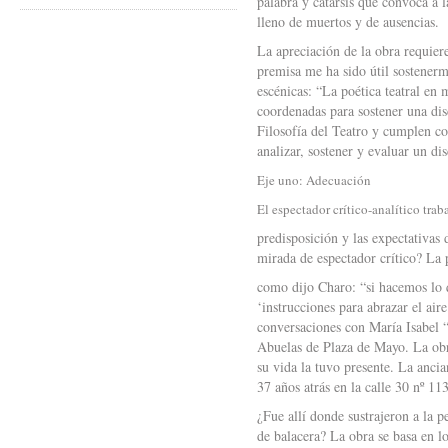
palabra y catarsis que convoca a l
lleno de muertos y de ausencias.
La apreciación de la obra requiere
premisa me ha sido útil sostenerm
escénicas: “La poética teatral en 
coordenadas para sostener una disc
Filosofía del Teatro y cumplen con
analizar, sostener y evaluar un di
Eje uno: Adecuación
El espectador crítico-analítico trab
predisposición y las expectativas
mirada de espectador crítico? La 
como dijo Charo: “si hacemos lo 
‘instrucciones para abrazar el air
conversaciones con María Isabel 
Abuelas de Plaza de Mayo. La obra
su vida la tuvo presente. La ancia
37 años atrás en la calle 30 nº 11
¿Fue allí donde sustrajeron a la 
de balacera? La obra se basa en l