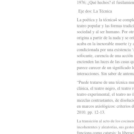
1976; ¿Qué hechos? el fusilamient
Eje dos: La Técnica
La poética y la técnica4 se compl
teatro popular y las formas tradici
sociedad y al ser humano. Por otro
origina a partir de la nada y se 
acaba en la inexorable muerte (y a
condicionada por una existencia ‘
sofocante, carencia de una acción
encienden las luces de las casas q
parece carecer de un significado l
interacciones. Sin saber de antem
“Puede tratarse de una técnica mu
clásica, el teatro negro, el teatro 
teatro experimental, el teatro no i
mezclas contrastantes, de disoluc
en marcos axiológicos: criterios
2010. pp. 12-13.
La transición al acto de los cocine
incoherentes y aleatorias, sus gest
funciona como catarsis: la liberac