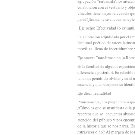
agrupación ‘Yerbamala’, los artesan
colaboraron con el vestuario y objet
vínculos tiene mayor relevancia que
paradójicamente se encuentra replet
Eje ocho: Efectividad (o estimul
La valoración adjudicada por el im
ficcional poético de raíces latin
moviliza, llena de incertidumbre 
Eje nueve: Transformación (o Recu
Es la facultad de algunos espectác
diferencia a posteriori. En relació
tenemos permitido olvidar y en sí 
ausencia y que recuperan su identi
Eje diez: Teatralidad
Primeramente, nos preguntamos que
¿Cómo es que se manifiesta o la 
receptor que se encuentra absorto 
atención del público y nos encon
de la historia que se nos narra. E
¿atraviesa o no? Al margen de los 