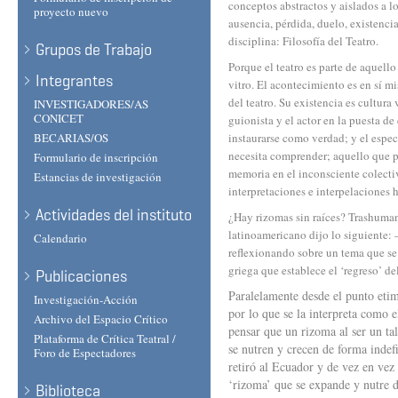
conceptos abstractos y aislados a l
proyecto nuevo
ausencia, pérdida, duelo, existenci
disciplina: Filosofía del Teatro.
Grupos de Trabajo
Porque el teatro es parte de aquell
Integrantes
vitro. El acontecimiento es en sí m
del teatro. Su existencia es cultura
INVESTIGADORES/AS
CONICET
guionista y el actor en la puesta de
BECARIAS/OS
instaurarse como verdad; y el espec
necesita comprender; aquello que pu
Formulario de inscripción
memoria en el inconsciente colectiv
Estancias de investigación
interpretaciones e interpelaciones 
Actividades del instituto
¿Hay rizomas sin raíces? Trashumanc
latinoamericano dijo lo siguiente:
Calendario
reflexionando sobre un tema que se e
griega que establece el ‘regreso’ d
Publicaciones
Paralelamente desde el punto etim
Investigación-Acción
por lo que se la interpreta como 
Archivo del Espacio Crítico
pensar que un rizoma al ser un tal
Plataforma de Crítica Teatral /
se nutren y crecen de forma indef
Foro de Espectadores
retiró al Ecuador y de vez en vez
‘rizoma’ que se expande y nutre d
Biblioteca