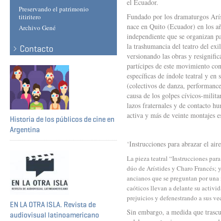
el Ecuador.
Preservando el patrimonio
Fundado por los dramaturgos Arís
titiritero
nace en Quito (Ecuador) en los añ
Archivo Gené
independiente que se organizan pa
la trashumancia del teatro del exi
Contacto
versionando las obras y resignifi
partícipes de este movimiento con
específicas de índole teatral y en
(colectivos de danza, performances
causa de los golpes cívicos-milit
lazos fraternales y de contacto h
activa y más de veinte montajes 
Historia de los públicos de cine en
Argentina
‘Instrucciones para abrazar el a
La pieza teatral “Instrucciones par
dúo de Arístides y Charo Francés; y
ancianos que se preguntan por una 
caóticos llevan a delante su activi
prejuicios y defenestrando a sus v
EN LA OTRA ISLA. Revista de
Sin embargo, a medida que trascur
audiovisual latinoamericano