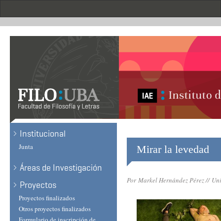
Skip
to
main
content
Institucional
Junta
Mirar la levedad
Áreas de Investigación
Por
Markel Hernández Pérez //
Uni
Proyectos
Proyectos finalizados
Otros proyectos finalizados
Formulario de inscripción de