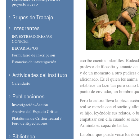
proyecto nuevo
Grupos de Trabajo
Integrantes
INVESTIGADORES/AS
CONICET
BECARIAS/OS
Formulario de inscripción
escribe cuentos infantiles. Rodead
Estancias de investigación
profesor de filosofía y amante de 
y de un momento a otro pudiera o
Actividades del instituto
aficionado. Es él quien les anima 
Calendario
establece un lazo tan puro como l
punto de enviudar, un hombre que
Publicaciones
Pero la autora lleva la pieza escé
Investigación-Acción
real se mezcla con el sueño y afl
Archivo del Espacio Crítico
su hijo, leyéndole sus relatos, o 
Plataforma de Crítica Teatral /
empatizar con ella cuando se sabe
Foro de Espectadores
Arminda es capaz de bailar.
La obra, que puede verse los domin
Biblioteca