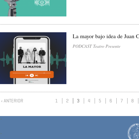
La mayor bajo idea de Juan C
PODCAST Teatro Presente
‹ ANTERIOR
1
2
3
4
5
6
7
8