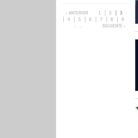
‹ ANTERIOR
1
2
3
4
5
6
7
8
9
…
SIGUIENTE ›