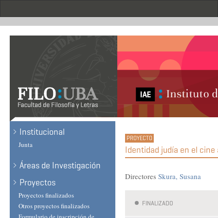
Skip
to
main
content
Institucional
Junta
Identidad judía en el cine
Áreas de Investigación
Directores
Skura, Susana
Proyectos
Proyectos finalizados
FINALIZADO
Otros proyectos finalizados
Formulario de inscripción de