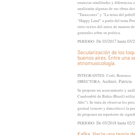
enunciar similitudes y diferencias 
analizarán algunas de sus obras desd
“Tarascones” y “La reina del pabel
“Happy Land” a partir del tema Per
otros textos del autor, de manera de
generales sobre su poética.
De 03/2017 hasta 03/
PERÍODO:
Secularización de los toqu
buenos aires. Entre una se
etnomusicología.
INTEGRANTES:
Corti, Berenice
Aschieri, Patricia
DIRECTORA:
Se propone un acercamiento y anális
Candomblé de Bahía (Brasil) utiliza
Afro”). Se trata de observar los pro
gestual (sonoro y dancístico), la pe
de proponer un repertorio de signifi
De 03/2018 hasta 02/
PERÍODO:
Kafka. Hacia una teoría de