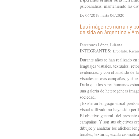
psicoanálisis, manteniendo las di
De 06/2019 hasta 06/2020
Las imágenes narran y bor
de sida en Argentina y Am
Directores López, Liliana
INTEGRANTES:
Ercolalo, Ricar
Durante años se han realizado en 
lenguajes visuales, textuales, ret
evidencias, y con el añadido de l
visuales en esas campañas, y si e
Dado que los seres humanos estam
una galería de heterogéneas imáge
sociedad.
¿Existe un lenguaje visual predom
visual utilizado no haya sido per
El objetivo general del presente e
campañas. Y son sus objetivos espec
dibujo; y analizar los afiches: le
tonales, texturas, escala cromática,