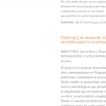
No cabe duda de que, en los espacios
hibridación necesaria para que much
compartidos por uno u otro medio. L
que enarbola el actual régimen de l
PERÍODO: De 01/2019 hasta 12/2
Poética(s) de desborde. C
sensibles para la investig
DIRECTORA: García Barros, Mari
INTEGRANTES:
CASTELNUOVO, N
Josefina.
El proyecto se propone desarrolla
artes contemporáneas en Patagonia
podrá tener continuidad en proyec
Dicho estudio se desarrollará, po
teórico-metodológicas que permiti
la singularidad que nos propone e
(es decir, un acto estético comple
Pensar el concepto de desborde no
evidenciar como un gesto común. El