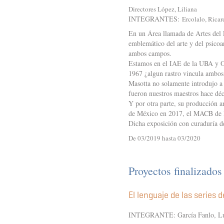
Directores López, Liliana
INTEGRANTES:
Ercolalo, Ricar
En un Área llamada de Artes del E
emblemático del arte y del psicoa
ambos campos.
Estamos en el IAE de la UBA y O 
1967 ¿algun rastro vincula ambos
Masotta no solamente introdujo a 
fueron nuestros maestros hace dé
Y por otra parte, su producción a
de México en 2017, el MACB de B
Dicha exposición con curaduría d
De 03/2019 hasta 03/2020
Proyectos finalizado
El lenguaje de las series d
INTEGRANTE: García Fanlo, Lu