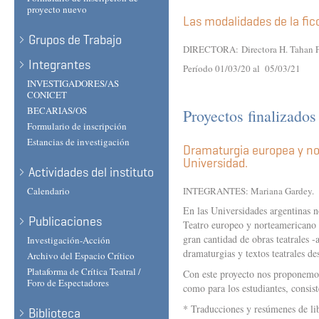
proyecto nuevo
Las modalidades de la fic
Grupos de Trabajo
DIRECTORA:
Directora H. Tahan F
Integrantes
Período 01/03/20 al 05/03/21
INVESTIGADORES/AS
CONICET
BECARIAS/OS
Proyectos finalizado
Formulario de inscripción
Estancias de investigación
Dramaturgia europea y no
Universidad.
Actividades del instituto
Calendario
INTEGRANTES: Mariana Gardey
.
En las Universidades argentinas n
Publicaciones
Teatro europeo y norteamericano c
gran cantidad de obras teatrales 
Investigación-Acción
dramaturgias y textos teatrales de
Archivo del Espacio Crítico
Plataforma de Crítica Teatral /
Con este proyecto nos proponemos 
Foro de Espectadores
como para los estudiantes, consis
* Traducciones y resúmenes de libr
Biblioteca