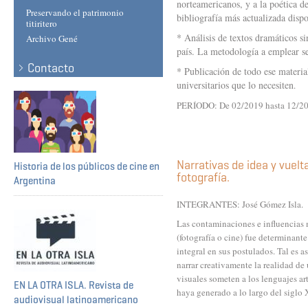
norteamericanos, y a la poética d
Preservando el patrimonio
bibliografía más actualizada dispo
titiritero
* Análisis de textos dramáticos s
Archivo Gené
país. La metodología a emplear se
Contacto
* Publicación de todo ese materia
universitarios que lo necesiten
.
PERÍODO: De 02/2019 hasta 12/2
Narrativas de idea y vuelt
Historia de los públicos de cine en
fotografía.
Argentina
INTEGRANTES: José Gómez Isla
.
Las contaminaciones e influencias 
(fotografía o cine) fue determinant
integral en sus postulados. Tal es a
narrar creativamente la realidad de
visuales someten a los lenguajes ar
EN LA OTRA ISLA. Revista de
haya generado a lo largo del sigl
audiovisual latinoamericano