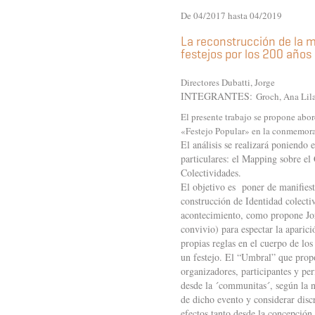
De 04/2017 hasta 04/2019
La reconstrucción de la me
festejos por los 200 años
Directores Dubatti, Jorge
INTEGRANTES:
Groch, Ana Lil
El presente trabajo se propone abor
«Festejo Popular» en la conmemora
El análisis se realizará poniendo 
particulares: el Mapping sobre el
Colectividades.
El objetivo es poner de manifiest
construcción de Identidad colectiv
acontecimiento, como propone Jorg
convivio) para espectar la aparic
propias reglas en el cuerpo de los
un festejo. El “Umbral” que propo
organizadores, participantes y pe
desde la ´communitas´, según la no
de dicho evento y considerar disc
efectos tanto desde la concepción 