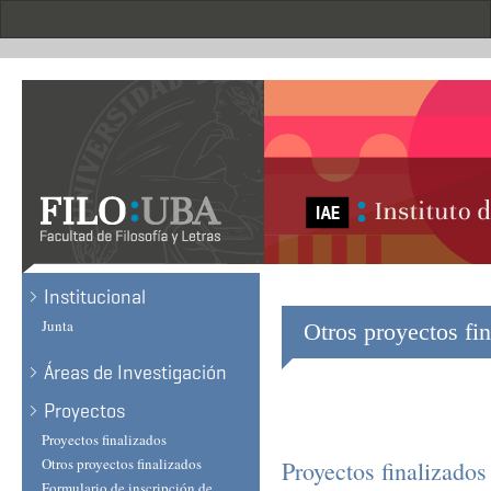
Skip
to
main
content
Institucional
Junta
Otros proyectos fi
Áreas de Investigación
Proyectos
Proyectos finalizados
Otros proyectos finalizados
Proyectos finalizado
Formulario de inscripción de