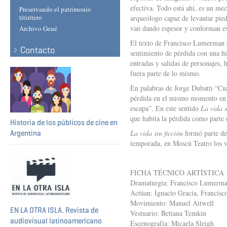
efectiva. Todo está ahí, es un me
Preservando el patrimonio
titiritero
arqueólogo capaz de levantar piedr
van dando espesor y conforman est
Archivo Gené
El texto de Francisco Lumerman en
Contacto
sentimiento de pérdida con una h
entradas y salidas de personajes,
fuera parte de lo mismo.
En palabras de Jorge Dubatti “Cua
pérdida en el mismo momento en e
escapa”. En este sentido
La vida s
que habita la pérdida como parte d
Historia de los públicos de cine en
La vida sin ficción
formó parte de
Argentina
temporada, en Moscú Teatro los vi
FICHA TÉCNICO ARTÍSTICA
Dramaturgia: Francisco Lumerm
Actúan: Ignacio Gracia, Francis
Movimiento: Manuel Attwell
EN LA OTRA ISLA. Revista de
Vestuario: Betiana Temkin
audiovisual latinoamericano
Escenografía: Micaela Sleigh