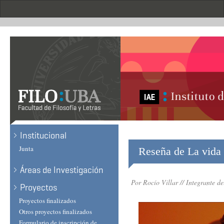
Skip
to
main
content
Institucional
Junta
Reseña de La vida 
Áreas de Investigación
Por Rocío Villar // Integrante de
Proyectos
Proyectos finalizados
Otros proyectos finalizados
Formulario de inscripción de