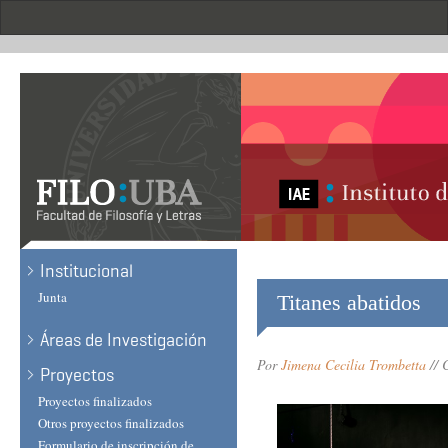
Skip
to
main
content
Institucional
Junta
Titanes abatidos
Áreas de Investigación
Por
Jimena Cecilia Trombetta
// 
Proyectos
Proyectos finalizados
Otros proyectos finalizados
Formulario de inscripción de