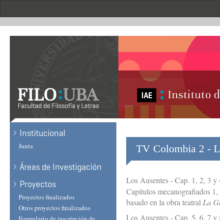
Skip
to
main
content
Institucional
Junta
TV Colombia 2 - L
Áreas de Investigación
Los Ausentes - Cap. 1, 2, 3 y 
Proyectos
Capítulos mecanografiados 1, 
Proyectos finalizados
basado en la obra teatral
La G
Otros proyectos finalizados
Los Ausentes - Cap. 5, 6, 7 y 
Formulario de inscripción de