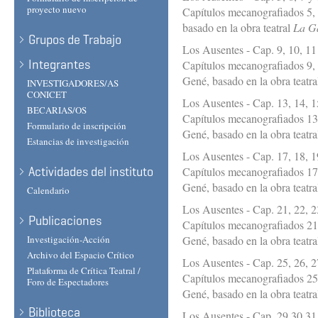
proyecto nuevo
Capítulos mecanografiados 5, 
basado en la obra teatral
La G
Grupos de Trabajo
Los Ausentes - Cap. 9, 10, 11
Integrantes
Capítulos mecanografiados 9, 
Gené, basado en la obra teatr
INVESTIGADORES/AS
CONICET
Los Ausentes - Cap. 13, 14, 1
BECARIAS/OS
Capítulos mecanografiados 13,
Formulario de inscripción
Gené, basado en la obra teatr
Estancias de investigación
Los Ausentes - Cap. 17, 18, 1
Actividades del instituto
Capítulos mecanografiados 17,
Gené, basado en la obra teatr
Calendario
Los Ausentes - Cap. 21, 22, 2
Publicaciones
Capítulos mecanografiados 21,
Investigación-Acción
Gené, basado en la obra teatr
Archivo del Espacio Crítico
Los Ausentes - Cap. 25, 26, 2
Plataforma de Crítica Teatral /
Capítulos mecanografiados 25,
Foro de Espectadores
Gené, basado en la obra teatr
Biblioteca
Los Ausentes - Cap. 29,30,31