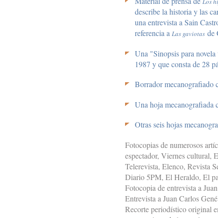
Material de prensa de
Los h
describe la historia y las c
una entrevista a Sain Castr
referencia a
de C
Las gaviotas
Una "Sinopsis para novela 
1987 y que consta de 28 p
Borrador mecanografiado con
Una hoja mecanografiada co
Otras seis hojas mecanograf
Fotocopias de numerosos artíc
espectador, Viernes cultural, E
Telerevista, Elenco, Revista S
Diario 5PM, El Heraldo, El paí
Fotocopia de entrevista a Juan
Entrevista a Juan Carlos Gené 
Recorte periodístico original e