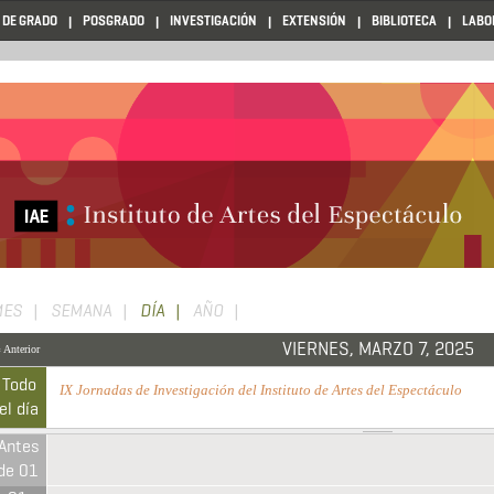
 DE GRADO
POSGRADO
INVESTIGACIÓN
EXTENSIÓN
BIBLIOTECA
LABO
Primary
MES
SEMANA
DÍA
(ACTIVE
AÑO
TAB)
tabs
VIERNES, MARZO 7, 2025
 Anterior
Todo
IX Jornadas de Investigación del Instituto de Artes del Espectáculo
De
el día
(Todo el día)
Antes
de 01