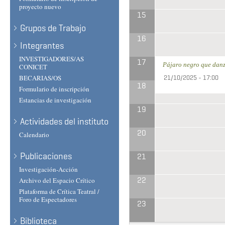
proyecto nuevo
15
Grupos de Trabajo
16
Integrantes
INVESTIGADORES/AS
17
Pájaro negro que danz
CONICET
BECARIAS/OS
21/10/2025 - 17:00
18
Formulario de inscripción
Estancias de investigación
19
Actividades del instituto
20
Calendario
Publicaciones
21
Investigación-Acción
22
Archivo del Espacio Crítico
Plataforma de Crítica Teatral /
Foro de Espectadores
23
Biblioteca