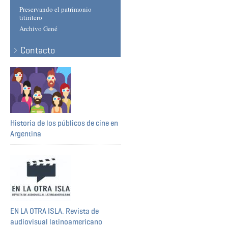
Preservando el patrimonio
11
titiritero
Archivo Gené
12
Contacto
13
14
15
Historia de los públicos de cine en
16
Argentina
17
18
19
EN LA OTRA ISLA. Revista de
audiovisual latinoamericano
20