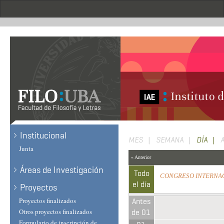
Skip
to
main
content
Institucional
Primary
MES
SEMANA
DÍA
(ACT
Junta
TAB)
tabs
« Anterior
Áreas de Investigación
Todo
CONGRESO INTERNAC
el día
(Todo el día)
Proyectos
Proyectos finalizados
Antes
Otros proyectos finalizados
de 01
Formulario de inscripción de