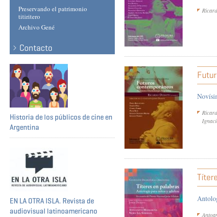
Preservando el patrimonio
Ricard
titiritero
Archivo Gené
Contacto
Futu
Novísi
Ricard
Historia de los públicos de cine en
Ignaci
Argentina
Títer
Antolog
EN LA OTRA ISLA. Revista de
audiovisual latinoamericano
Antoa