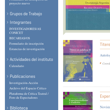
proyecto nuevo
Grupos de Trabajo
Integrantes
INVESTIGADORES/AS
CONICET
BECARIAS/OS
Formulario de inscripción
Títer
Estancias de investigación
Antolog
Actividades del instituto
Coord
Calendario
Publicaciones
Investigación-Acción
Archivo del Espacio Crítico
Plataforma de Crítica Teatral /
Exper
Foro de Espectadores
Novísi
Biblioteca