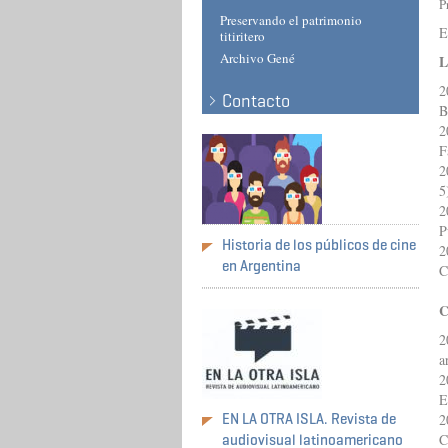
P
Preservando el patrimonio
E
titiritero
Archivo Gené
L
2
Contacto
B
2
F
2
5
2
P
Historia de los públicos de cine
2
en Argentina
C
C
2
a
2
E
EN LA OTRA ISLA. Revista de
2
C
audiovisual latinoamericano