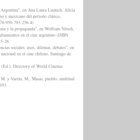
y Argentina", en Ana Laura Lusnich, Alicia
ino y mexicano del período clásico,
78-950-793-256-4)
rama y la propaganda”, en Wolfram Nitsch,
ultamientos en el cine argentino (ISBN
15-26.
ncias sociales: usos, dilemas, debates”, en
nacional en el cine chileno, Santiago de
z (Ed.), Directory of World Cinema:
, M. y Varela, M., Masas, pueblo, multitud
-103.