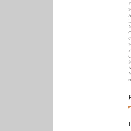
Y
2
A
L
2
C
9
2
S
C
2
A
2
e
P