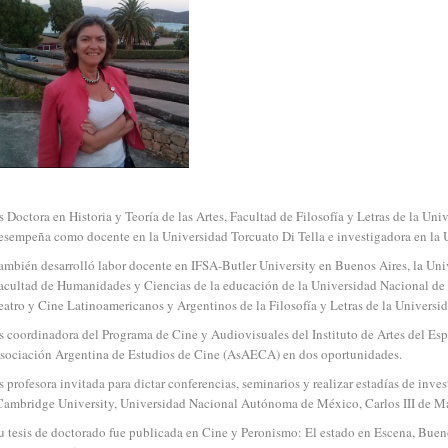
s Doctora en Historia y Teoría de las Artes, Facultad de Filosofía y Letras de la Un
esempeña como docente en la Universidad Torcuato Di Tella e investigadora en la 
ambién desarrolló labor docente en IFSA-Butler University en Buenos Aires, la Un
acultad de Humanidades y Ciencias de la educación de la Universidad Nacional de L
eatro y Cine Latinoamericanos y Argentinos de la Filosofía y Letras de la Universi
s coordinadora del Programa de Cine y Audiovisuales del Instituto de Artes del Esp
sociación Argentina de Estudios de Cine (AsAECA) en dos oportunidades.
s profesora invitada para dictar conferencias, seminarios y realizar estadías de inve
Cambridge University, Universidad Nacional Autónoma de México, Carlos III de Mad
u tesis de doctorado fue publicada en Cine y Peronismo: El estado en Escena, Bueno