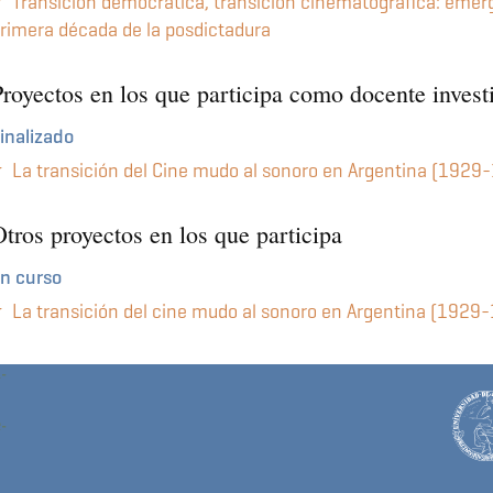
Transición democrática, transición cinematográfica: emer
rimera década de la posdictadura
Proyectos en los que participa como docente invest
inalizado
La transición del Cine mudo al sonoro en Argentina (1929
tros proyectos en los que participa
n curso
La transición del cine mudo al sonoro en Argentina (1929