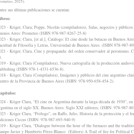
rometeo, 2025).
ntre sus últimas publicaciones se cuentan:
ibros:
023 - Kriger, Clara; Poppe, Nicolás (compiladores), Salas, negocios y públicos
uenos Aires: Prometeo (ISBN 978-987-8267-25-8)
023 - Kriger, Clara, [et al.], Catálogo: El cine desde las butacas en Buenos Ai
acultad de Filosofía y Letras, Universidad de Buenos Aires. (ISBN 978-987-8
021 - Kriger, Clara, Cine y propaganda: del orden conservador al peronism
).
019 - Kriger, Clara (Compiladora), Nueva cartografía de la producción audiov
ublishing (ISBN 978-1-4331-6536-8).
018 - Kriger, Clara (Compiladora), Imágenes y públicos del cine argentino clás
entro de la Provincia de Buenos Aires (ISBN: 978-950-658-454-2).
apítulos:
024 - Kriger Clara, “El cine en Argentina durante la larga década de 1930”, en
rgentina en el siglo XX. Buenos Aires: Siglo XXI editores, (ISBN: 978-987-80
023 - Kriger Clara, “Prólogo”, en Raffo, Julio, Historia de la protección y el f
diciones Ciccus (ISBN: 978-987-693-940-9)
019 - Kriger Clara, “Dialogue between the hour of the furnaces and the traditi
ampo Javier y Humberto Pérez-Blanco (Editors) A Trail of fire for Political 