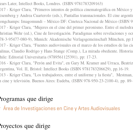
ears Later, Intellect Books, Londres. (ISBN 9781783209163)
017 - Kriger Clara, "Primeros intentos de política cinematográfica en México 
isemberg y Andrea Cuarterolo (eds.), Pantallas transnacionales. El cine argent
ongchamps: Imagomundi – México DF: Cineteca Nacional de México (ISBN 9
017 - Kriger Clara, “Mujeres en el cine del primer peronismo. Entre el melod
hristian Wehr (ed.), Cine de Investigación. Paradigmas sobre revelaciones y oc
78-3-95477-080-9), Munich: Akademische Verlagsgemeinschaft München, pp:
017 - Kriger Clara, “Fuentes audiovisuales en el marco de los estudios de las cie
alinas, Claudio Rodrigo y Hans Stange (Comp.), La mirada obediente. Historia 
hile: Editorial Universitaria (9789561125391), pp: 17-23.
016 - Kriger Clara, "Perón and Evita", en Gary M. Kramer and Urraca, Beatri
rgentina, Vol. II, Bristol: Intellect Books (ISBN 9781783206629), pp.16-19.
013 - Kriger Clara, "Los trabajadores, entre el uniforme y la fiesta", Mestman
n cine y televisión. Buenos Aires: Eudeba, (ISBN 978-950-23-2100-4), pp. 89
Programas que dirige
Área de Investigaciones en Cine y Artes Audiovisuales
royectos que dirige