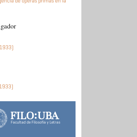
gencia de óperas primas en la
igador
-1933)
-1933)