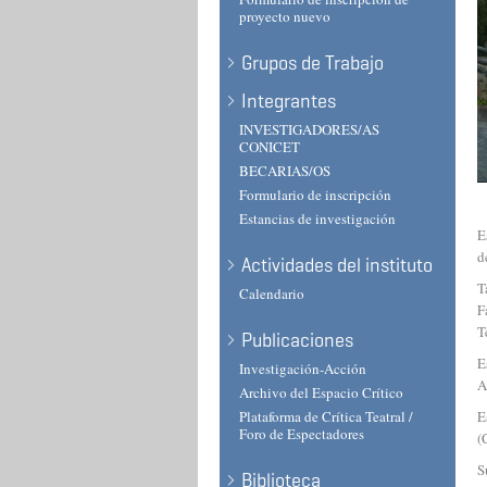
proyecto nuevo
Grupos de Trabajo
Integrantes
INVESTIGADORES/AS
CONICET
BECARIAS/OS
Formulario de inscripción
Estancias de investigación
E
d
Actividades del instituto
T
Calendario
F
T
Publicaciones
E
Investigación-Acción
A
Archivo del Espacio Crítico
Plataforma de Crítica Teatral /
E
Foro de Espectadores
(
S
Biblioteca