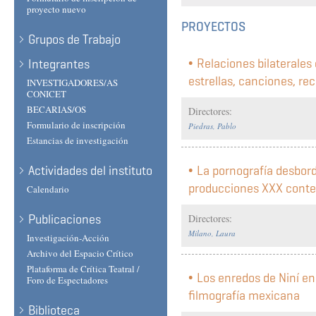
proyecto nuevo
PROYECTOS
Grupos de Trabajo
Relaciones bilaterales 
Integrantes
estrellas, canciones, re
INVESTIGADORES/AS
CONICET
BECARIAS/OS
Directores:
Formulario de inscripción
Piedras, Pablo
Estancias de investigación
Actividades del instituto
La pornografía desbord
producciones XXX conte
Calendario
Publicaciones
Directores:
Milano, Laura
Investigación-Acción
Archivo del Espacio Crítico
Plataforma de Crítica Teatral /
Los enredos de Niní en
Foro de Espectadores
filmografía mexicana
Biblioteca