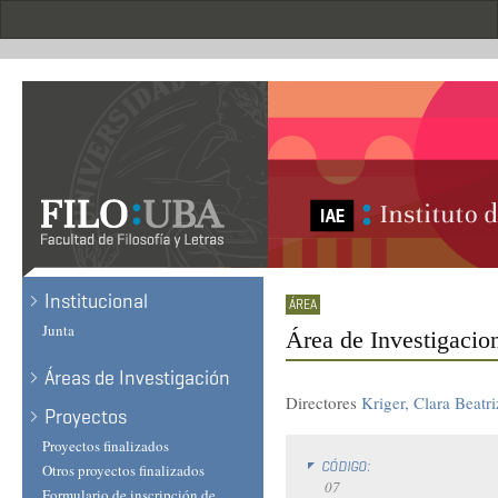
Skip
to
main
content
Institucional
Junta
Área de Investigacio
Áreas de Investigación
Directores
Kriger, Clara Beatri
Proyectos
Proyectos finalizados
CÓDIGO:
Otros proyectos finalizados
07
Formulario de inscripción de