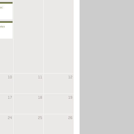
as:
/2025
rtes
el día)
10
11
12
17
18
19
24
25
26