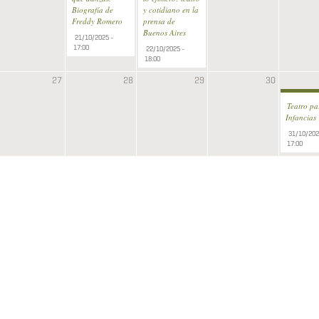
Biografía de
y cotidiano en la
Freddy Romero
prensa de
Buenos Aires
21/10/2025 -
17:00
22/10/2025 -
18:00
27
28
29
30
Teatro pa
Infancias
31/10/202
17:00