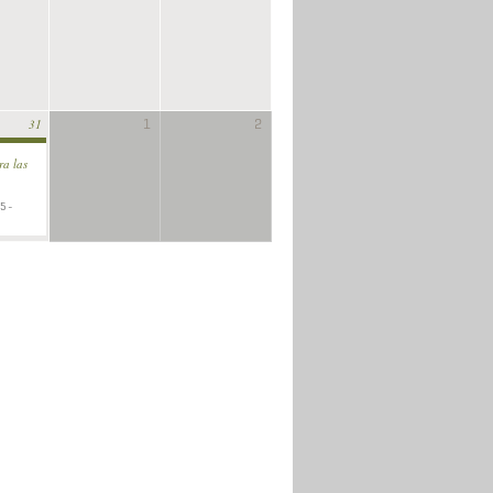
1
2
31
ra las
5 -