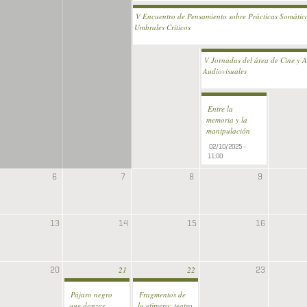
V Encuentro de Pensamiento sobre Prácticas Somátic
Umbrales Críticos
De
01/10/2025 (Todo el día)
hasta
03/10
(Todo el día)
V Jornadas del área de Cine y A
Audiovisuales
De
02/10/2025 (Todo 
hasta
03/10/2025 (Todo el día)
Entre la
memoria y la
manipulación
02/10/2025 -
11:00
6
7
8
9
13
14
15
16
20
23
21
22
Pájaro negro
Fragmentos de
que danzas.
lo efímero: teatro