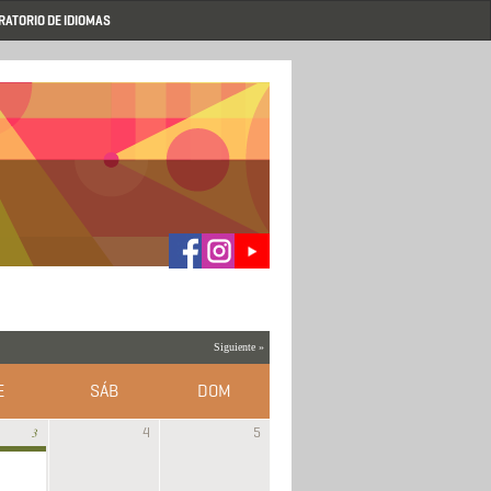
RATORIO DE IDIOMAS
Siguiente »
E
SÁB
DOM
4
5
3
De